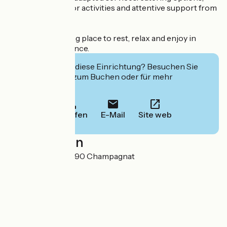
accessible outdoor activities and attentive support from
the team. ()
A warm, welcoming place to rest, relax and enjoy in
complete confidence.
Interessiert Sie diese Einrichtung? Besuchen Sie
deren Website zum Buchen oder für mehr
Informationen.
Anrufen
E-Mail
Site web
Localisation
2 La Jonchère 23190 Champagnat