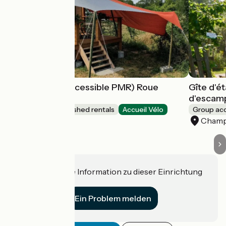
Mobil-home (accessible PMR) Roue
Gîte d'é
d'escampette
d'escam
Lodgings and furnished rentals
Accueil Vélo
Group a
Champagnat
Champ
Haben Sie eine Information zu dieser Einrichtung
für uns?
Ein Problem melden