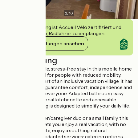
2
/
10
Diese Einrichtung ist Accueil Vélo zertifiziert und
verpflichtet sich, Radfahrer zu empfangen.
Ihre Verpflichtungen ansehen
Beschreibung
Enjoy an accessible, stress-free stay in this mobile home
specially designed for people with reduced mobility.
Located at the heart of an inclusive vacation village, it has
been designed to guarantee comfort, independence and
peace of mind for everyone. Adapted bathroom, easy
circulation, functional kitchenette and accessible
terrace: everything is designed to simplify your daily life.
Ideal for a caregiver/caregiver duo or a small family, this
accommodation lets you enjoy a real vacation, with no
constraints. On-site, enjoy a soothing natural
environment and adapted services: catering options,