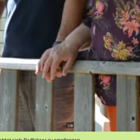
1
/
8
ichtet sich, Radfahrer zu empfangen.