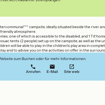
ercommunal*** campsite, ideally situated beside the river an
a friendly atmosphere.
omes, one of which is accessible to the disabled, and 1 Tit'home
bivouac tents (2 people) set up on the campsite, as well as the
ldren will be able to play in the children's play area in complet
ay and to advise you on the activities on offer in the surround
 Website zum Buchen oder für mehr Informationen.
Anrufen
E-Mail
Site web