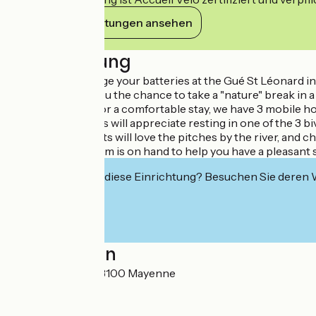
Ihre Verpflichtungen ansehen
Beschreibung
Come and recharge your batteries at the Gué St Léonard int
setting will give you the chance to take a "nature" break in 
If you're looking for a comfortable stay, we have 3 mobile h
Hikers and cyclists will appreciate resting in one of the 3 
Fishing enthusiasts will love the pitches by the river, and chi
Our reception team is on hand to help you have a pleasant st
Interessiert Sie diese Einrichtung? Besuchen Sie deren
Localisation
Rue St Léonard 53100 Mayenne