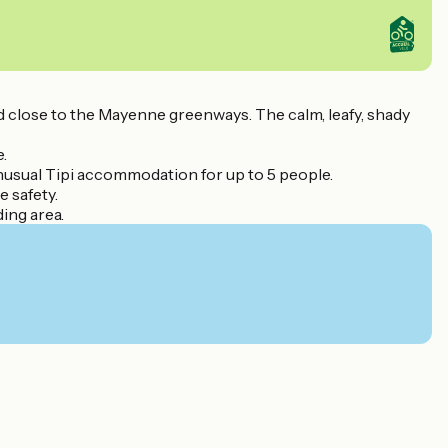
d close to the Mayenne greenways. The calm, leafy, shady
.
 unusual Tipi accommodation for up to 5 people.
e safety.
ing area.