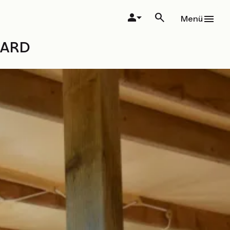
Menü
NARD