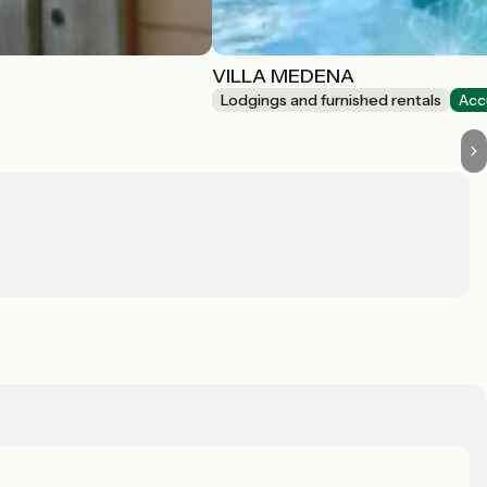
VILLA MEDENA
Lodgings and furnished rentals
Acc