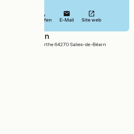
Informationen.
Anrufen
E-Mail
Site web
Localisation
3 Chemin de Labarthe 64270 Salies-de-Béarn