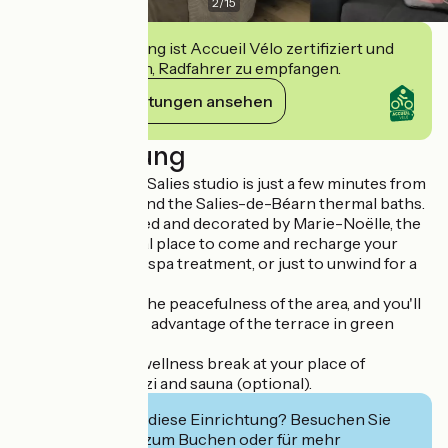
2
/
15
Diese Einrichtung ist Accueil Vélo zertifiziert und
verpflichtet sich, Radfahrer zu empfangen.
Ihre Verpflichtungen ansehen
Beschreibung
He Les Treilles de Salies studio is just a few minutes from
the town center and the Salies-de-Béarn thermal baths.
Tastefully furnished and decorated by Marie-Noëlle, the
owner, it's the ideal place to come and recharge your
batteries during a spa treatment, or just to unwind for a
few days.
You'll appreciate the peacefulness of the area, and you'll
be able to take full advantage of the terrace in green
surroundings.
The little extra: a wellness break at your place of
residence, a jaccuzi and sauna (optional).
Interessiert Sie diese Einrichtung? Besuchen Sie
deren Website zum Buchen oder für mehr