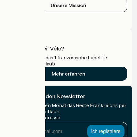
Unsere Mission
Pressebereich
Profi-Bereich
Was ist Accueil Vélo?
Accueil Vélo ist das 1. französische Label für
Radfahrer im Urlaub.
Mehr erfahren
Ich abonniere den Newsletter
Erhalten Sie jeden Monat das Beste Frankreichs per
Rad in Ihrem Postfach.
Meine E-Mail-Adresse
Meine
E-