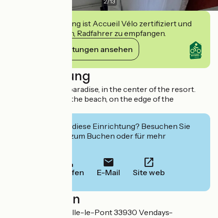
2
/
13
Diese Einrichtung ist Accueil Vélo zertifiziert und
verpflichtet sich, Radfahrer zu empfangen.
Ihre Verpflichtungen ansehen
Beschreibung
A little corner of paradise, in the center of the resort.
300 meters from the beach, on the edge of the
Vélodyssée.
Interessiert Sie diese Einrichtung? Besuchen Sie
deren Website zum Buchen oder für mehr
Informationen.
Anrufen
E-Mail
Site web
Localisation
5 avenue de Joinville-le-Pont 33930 Vendays-