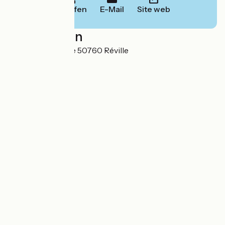
Anrufen
E-Mail
Site web
Localisation
117 route du Phare 50760 Réville