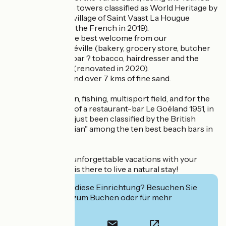
Island, the Vauban towers classified as World Heritage by
UNESCO and the village of Saint Vaast La Hougue
(favorite village of the French in 2019).
You will receive the best welcome from our
shopkeepers in Réville (bakery, grocery store, butcher
shop, restaurant, bar ? tobacco, hairdresser and the
cinema Richelieu (renovated in 2020).
Our beaches extend over 7 kms of fine sand.
Games for children, fishing, multisport field, and for the
fun, the proximity of a restaurant-bar Le Goéland 1951, in
Réville, which has just been classified by the British
media "The Guardian" among the ten best beach bars in
France.
Come and spend unforgettable vacations with your
family, everything is there to live a natural stay!
Interessiert Sie diese Einrichtung? Besuchen Sie
deren Website zum Buchen oder für mehr
Informationen.