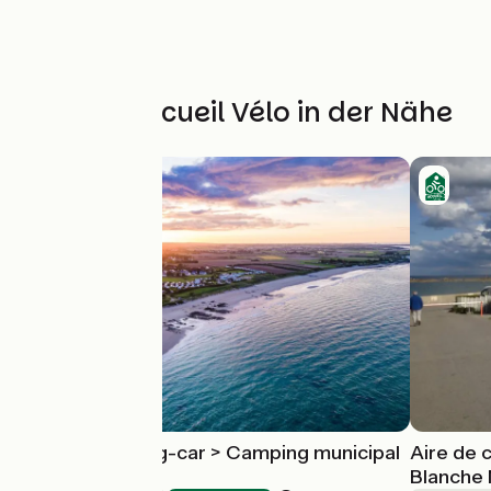
Weitere Accueil Vélo in der Nähe
Aire de camping-car > Camping municipal
Aire de 
de Jonville
Blanche