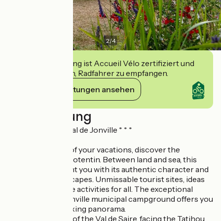
2
/
4
Diese Einrichtung ist Accueil Vélo zertifiziert und
verpflichtet sich, Radfahrer zu empfangen.
Ihre Verpflichtungen ansehen
Beschreibung
Camping Municipal de Jonville * * *
On the occasion of your vacations, discover the
treasures of the Cotentin. Between land and sea, this
region will enchant you with its authentic character and
enchanting landscapes. Unmissable tourist sites, ideas
for outings, leisure activities for all. The exceptional
location of the Jonville municipal campground offers you
a dreamy and relaxing panorama.
Located at the tip of the Val de Saire, facing the Tatihou