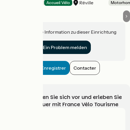
Réville
Motorhome areas
Accueil Vélo
Motorhom
Haben Sie eine Information zu dieser Einrichtung
für uns?
Ein Problem melden
Enregistrer
Contacter
Wählen, bereiten Sie sich vor und erleben Sie
Ihr Radabenteuer mit France Vélo Tourisme
Wer sind wir?