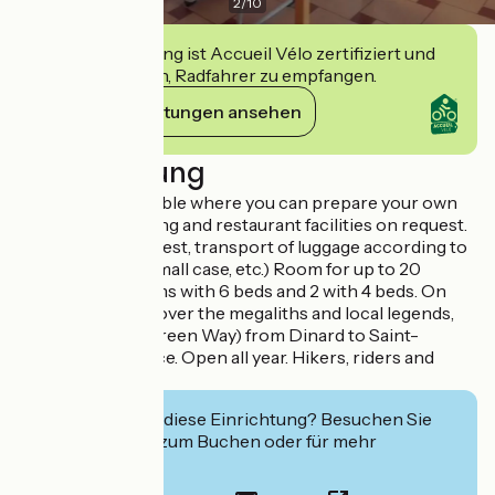
2
/
10
Diese Einrichtung ist Accueil Vélo zertifiziert und
verpflichtet sich, Radfahrer zu empfangen.
Ihre Verpflichtungen ansehen
Beschreibung
A kitchen is available where you can prepare your own
meals, with catering and restaurant facilities on request.
Breakfast on request, transport of luggage according to
size (backpack, small case, etc.) Room for up to 20
guests: 2 bedrooms with 6 beds and 2 with 4 beds. On
site: walks to discover the megaliths and local legends,
the Voie Verte (Green Way) from Dinard to Saint-
Samson-sur-Rance. Open all year. Hikers, riders and
cyclists welcome.
Interessiert Sie diese Einrichtung? Besuchen Sie
deren Website zum Buchen oder für mehr
Informationen.