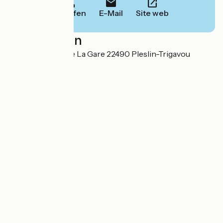
Anrufen
E-Mail
Site web
Localisation
Rue du Poudouvre La Gare 22490 Pleslin-Trigavou