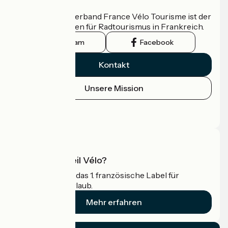
Wer sind wir?
Der nationale Verband France Vélo Tourisme ist der
offizielle Leitfaden für Radtourismus in Frankreich.
Instagram
Facebook
Kontakt
Unsere Mission
Pressebereich
Profi-Bereich
Was ist Accueil Vélo?
Accueil Vélo ist das 1. französische Label für
Radfahrer im Urlaub.
Mehr erfahren