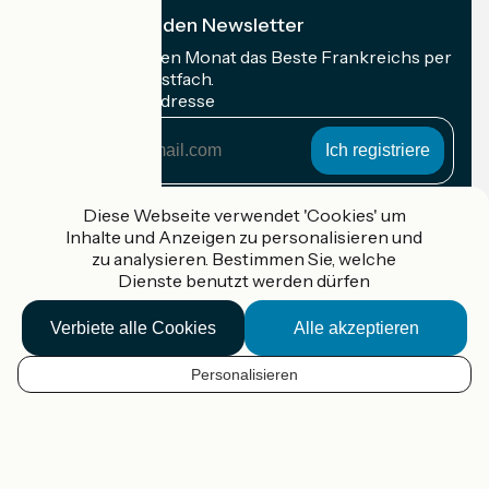
Ich abonniere den Newsletter
Erhalten Sie jeden Monat das Beste Frankreichs per
Rad in Ihrem Postfach.
Meine E-Mail-Adresse
Meine
E-
Mail-
Anmeldebedingungen
Adresse
Diese Webseite verwendet 'Cookies' um
Inhalte und Anzeigen zu personalisieren und
Gefördert im Rahmen von Destination France
zu analysieren. Bestimmen Sie, welche
Dienste benutzt werden dürfen
Verbiete alle Cookies
Alle akzeptieren
Accueil Vélo Pro
Kontakt
Personalisieren
Rechtliche Informationen
DE
Kontakt
Privacy policy
Kartenoptionen
Réalisation :
StudioJuillet
et
France Vélo Tourisme
Standard-Kartenhintergrund