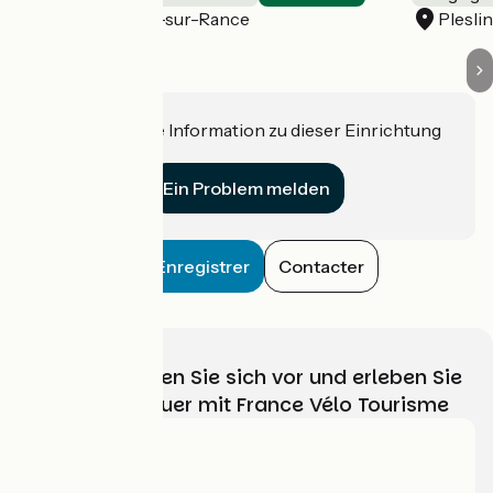
Saint-Samson-sur-Rance
Plesli
Haben Sie eine Information zu dieser Einrichtung
für uns?
Ein Problem melden
Enregistrer
Contacter
Wählen, bereiten Sie sich vor und erleben Sie
Ihr Radabenteuer mit France Vélo Tourisme