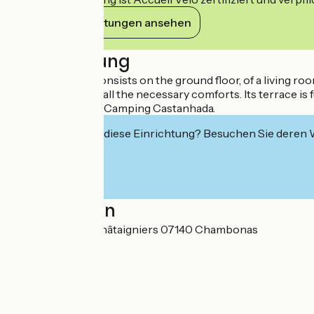
Ihre Verpflichtungen ansehen
Beschreibung
The Caba'tente consists on the ground floor, of a living ro
beds. You will find all the necessary comforts. Its terrace 
of paradise that is Camping Castanhada.
Interessiert Sie diese Einrichtung? Besuchen Sie deren
Localisation
125 chemin des Châtaigniers 07140 Chambonas