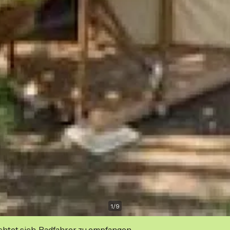
1
/
9
ichtet sich, Radfahrer zu empfangen.