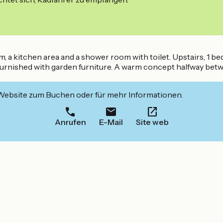
om, a kitchen area and a shower room with toilet. Upstairs, 1 
is furnished with garden furniture. A warm concept halfway betw
 Website zum Buchen oder für mehr Informationen.
Anrufen
E-Mail
Site web