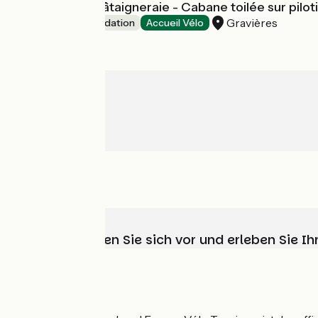
Camping La Châtaigneraie - Cabane toilée sur pilot
Gravières
Unusual accommodation
Accueil Vélo
Wählen, bereiten Sie sich vor und erleben Sie 
Wer sind wir?