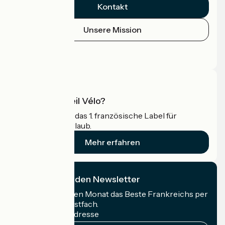
Kontakt
Unsere Mission
Pressebereich
Profi-Bereich
Was ist Accueil Vélo?
Accueil Vélo ist das 1. französische Label für
Radfahrer im Urlaub.
Mehr erfahren
Ich abonniere den Newsletter
Erhalten Sie jeden Monat das Beste Frankreichs per
Rad in Ihrem Postfach.
Meine E-Mail-Adresse