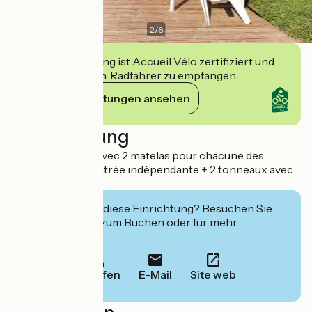
2
/
6
Diese Einrichtung ist Accueil Vélo zertifiziert und
verpflichtet sich, Radfahrer zu empfangen.
Ihre Verpflichtungen ansehen
Beschreibung
2 cabanes étape avec 2 matelas pour chacune des
cabanes et une entrée indépendante + 2 tonneaux avec
lit double.
Interessiert Sie diese Einrichtung? Besuchen Sie
deren Website zum Buchen oder für mehr
Informationen.
Anrufen
E-Mail
Site web