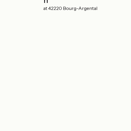
Localisation
2 Chemin de Vernat 42220 Bourg-Argental