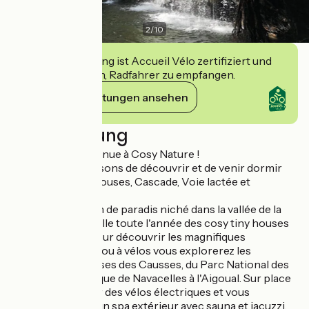
2
/
10
Diese Einrichtung ist Accueil Vélo zertifiziert und
verpflichtet sich, Radfahrer zu empfangen.
Ihre Verpflichtungen ansehen
Beschreibung
Bonjour et bienvenue à Cosy Nature !
Nous vous proposons de découvrir et de venir dormir
dans 3 cosy tiny houses, Cascade, Voie lactée et
Eglantine.
Dans un petit coin de paradis niché dans la vallée de la
Vis, je vous accueille toute l'année des cosy tiny houses
et cosy chalets pour découvrir les magnifiques
Cévennes. A pied ou à vélos vous explorerez les
paysages grandioses des Causses, du Parc National des
Cévennes, du Cirque de Navacelles à l'Aigoual. Sur place
vous pouvez louer des vélos électriques et vous
ressourcer dans un spa extérieur avec sauna et jacuzzi.