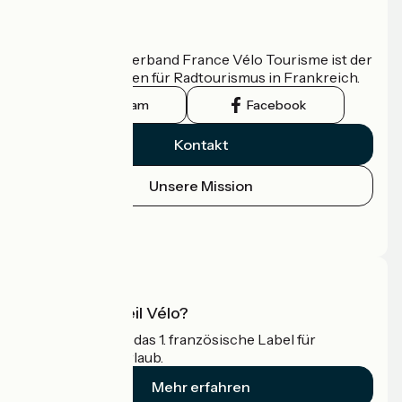
Wer sind wir?
Der nationale Verband France Vélo Tourisme ist der
offizielle Leitfaden für Radtourismus in Frankreich.
Instagram
Facebook
Kontakt
Unsere Mission
Pressebereich
Profi-Bereich
Was ist Accueil Vélo?
Accueil Vélo ist das 1. französische Label für
Radfahrer im Urlaub.
Mehr erfahren