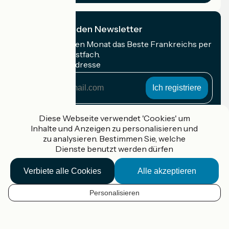
Ich abonniere den Newsletter
Erhalten Sie jeden Monat das Beste Frankreichs per
Rad in Ihrem Postfach.
Meine E-Mail-Adresse
Meine
E-
Mail-
Anmeldebedingungen
Adresse
Diese Webseite verwendet 'Cookies' um
Inhalte und Anzeigen zu personalisieren und
Gefördert im Rahmen von Destination France
zu analysieren. Bestimmen Sie, welche
Dienste benutzt werden dürfen
Verbiete alle Cookies
Alle akzeptieren
Accueil Vélo Pro
Kontakt
Personalisieren
Rechtliche Informationen
DE
Kontakt
Privacy policy
Kartenoptionen
Réalisation :
StudioJuillet
et
France Vélo Tourisme