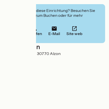
Muriel
Interessiert Sie diese Einrichtung? Besuchen Sie
deren Website zum Buchen oder für mehr
Informationen.
Anrufen
E-Mail
Site web
Localisation
Le Champ Du Roc 30770 Alzon