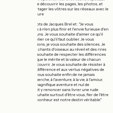
Prenez le temps de découvrir les pages, les photos, et
n'hésitez pas à partager les vôtres sur les réseaux avec le
hashtag #cosynature
Je reprends les mots de Jacques Brel et : "Je vous
souhaite des rêves à n'en plus finir et l'envie furieuse d'en
réaliser quelques uns. Je vous souhaite d'aimer ce qu'il
faut aimer et d'oublier ce qu'il faut oublier. Je vous
souhaite des passions, je vous souhaite des silences. Je
vous souhaite des chants d'oiseaux au réveil et des rires
d'enfants. Je vous souhaite de respecter les différences
des autres, parce que le mérite et la valeur de chacun
sont souvent à découvrir. Je vous souhaite de résister à
l'enlisement, à l'indifférence et aux vertus négatives de
notre époque. Je vous souhaite enfin de ne jamais
renoncer à la recherche, à l'aventure, à la vie, à l'amour,
car la vie est une magnifique aventure et nul de
raisonnable ne doit y renoncer sans livrer une rude
bataille. Je vous souhaite surtout d'être vous, fier de l'être
et heureux, car le bonheur est notre destin véritable."
A bientôt