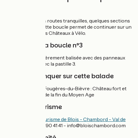
Fresnes
Boucle sur petites routes tranquilles, quelques sections
en site propre. Cette boucle permet de continuer sur un
autre itinéraire des Châteaux à Vélo.
Balisage de la boucle n°3
La boucle est entièrement balisée avec des panneaux
verts et blancs avec la pastille 3.
À ne pas manquer sur cette balade
Château de Fougères-du-Bièvre : Château fort et
son donjon de la fin du Moyen Age
Office de Tourisme
Office de Tourisme de Blois - Chambord - Val de
Loire
: 02 54 90 41 41 - info@bloischambord.com
Gare à proximité