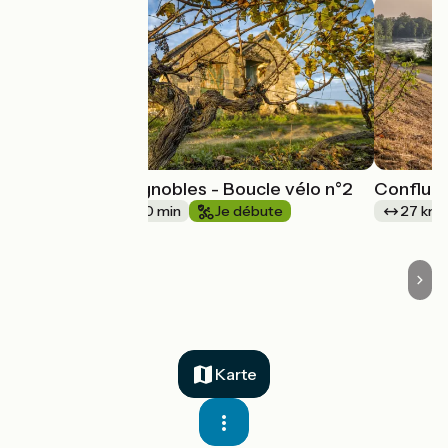
À travers les vignobles - Boucle vélo n°2
Confluen
25 km
1 h 40 min
Je débute
27 km
Karte