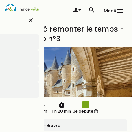
Direkt
zum
Menü
Inhalt
close
La balade à remonter le temps -
Boucle vélo n°3
17 km
1 h 20 min
Je débute
Fougères-sur-Bièvre