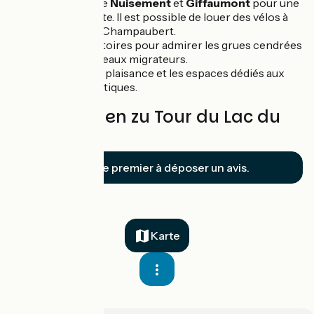
Les plages de
Nuisement
et
Giffaumont
pour une
pause détente. Il est possible de louer des vélos à
Giffaumont-Champaubert.
Les observatoires pour admirer les grues cendrées
et autres oiseaux migrateurs.
Les ports de plaisance et les espaces dédiés aux
activités nautiques.
Bewertungen zu Tour du Lac du
Der
Soyez le premier à déposer un avis.
Karte