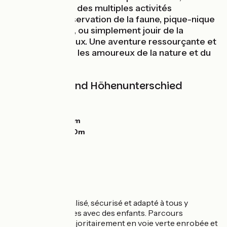
surtout profitez des multiples activités
proposées : observation de la faune, pique-nique
au bord de l’eau, ou simplement jouir de la
quiétude des lieux. Une aventure ressourçante et
inoubliable pour les amoureux de la nature et du
vélo.
Steigungen und Höhenunterschied
Anstiege:
0m
Abstiege:
0m
Tiefster Punkt:
0m
Höchster Punkt:
0m
L’Itinéraire
Itinéraire facile, balisé, sécurisé et adapté à tous y
compris les familles avec des enfants. Parcours
quasiment plat majoritairement en voie verte enrobée et