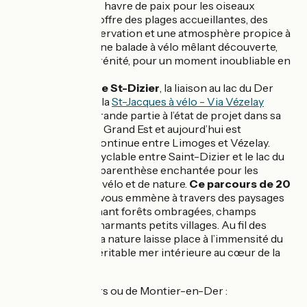
lieu magique, havre de paix pour les oiseaux
migrateurs, offre des plages accueillantes, des
points d’observation et une atmosphère propice à
la détente. Une balade à vélo mêlant découverte,
nature et sérénité, pour un moment inoubliable en
Champagne.
Au départ de St-Dizier
, la liaison au lac du Der
appartient à la
St-Jacques à vélo - Via Vézelay
encore en grande partie à l’état de projet dans sa
traversée du Grand Est et aujourd’hui est
seulement continue entre Limoges et Vézelay.
L’itinéraire cyclable entre Saint-Dizier et le lac du
Der est une parenthèse enchantée pour les
amateurs de vélo et de nature.
Ce parcours de 20
kilomètres
vous emmène à travers des paysages
variés, alternant forêts ombragées, champs
ouverts et charmants petits villages. Au fil des
kilomètres, la nature laisse place à l’immensité du
lac du Der, véritable mer intérieure au cœur de la
Champagne.
Au sud du lac
, vers ou de Montier-en-Der :