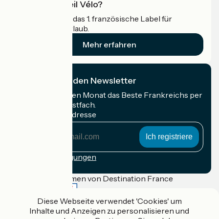
Was ist Accueil Vélo?
Accueil Vélo ist das 1. französische Label für
Radfahrer im Urlaub.
Mehr erfahren
Ich abonniere den Newsletter
Erhalten Sie jeden Monat das Beste Frankreichs per
Rad in Ihrem Postfach.
Meine E-Mail-Adresse
Meine
E-
Mail-
Anmeldebedingungen
Adresse
Gefördert im Rahmen von Destination France
Diese Webseite verwendet 'Cookies' um
Inhalte und Anzeigen zu personalisieren und