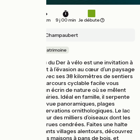
36 km
9 j 00 min
Je débute
Giffaumont-Champaubert
Nature & petit patrimoine
La boucle du lac du Der à vélo est une invitation à
la découverte et à l’évasion au cœur d’un paysage
exceptionnel. Avec ses 38 kilomètres de sentiers
aménagés, ce parcours cyclable facile vous
immerge dans un écrin de nature où se mêlent
eau, forêt et prairies. Idéal en famille, il serpente
entre points de vue panoramiques, plages
paisibles et observations ornithologiques. Le lac
est le refuge pour des milliers d’oiseaux dont les
majestueuses grues cendrées. Faites une halte
dans les charmants villages alentours, découvrez
l’authenticité des maisons à pans de bois, et