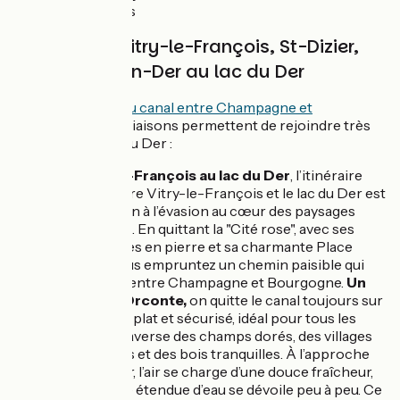
chemins stabilisés
Liaisons de Vitry-le-François, St-Dizier,
de Montier-en-Der au lac du Der
Au nord du lac
,
du canal entre Champagne et
Bourgogne
, deux liaisons permettent de rejoindre très
facilement le lac du Der :
De Vitry-le-François au lac du Der
, l’itinéraire
cyclable entre Vitry-le-François et le lac du Der est
une invitation à l’évasion au cœur des paysages
champenois. En quittant la "Cité rose", avec ses
belles façades en pierre et sa charmante Place
d'Armes, vous empruntez un chemin paisible qui
suit le canal entre Champagne et Bourgogne.
Un
peu après Orconte,
on quitte le canal toujours sur
un parcours plat et sécurisé, idéal pour tous les
niveaux. Il traverse des champs dorés, des villages
pittoresques et des bois tranquilles. À l’approche
du lac du Der, l’air se charge d’une douce fraîcheur,
et l’immense étendue d’eau se dévoile peu à peu. Ce