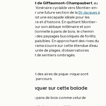
Au niveau du port de Giffaumont-Champaubert
, au
sud du lac du Der, l’itinéraire cyclable vers Montier-en-
Der, également sur une future section de la
St-Jacques à
vélo - via Vézelay
est une escapade idéale pour les
amoureux de nature et d’histoire. En quittant Montier-
en-Der, célèbre pour son abbaye millénaire et son
architecture traditionnelle à pans de bois, le chemin
serpente à travers des paysages bucoliques de forêts,
prairies et étangs paisibles. En approchant des rives du
lac du Der, le panorama s’ouvre sur cette étendue d’eau
majestueuse, entourée de plages, d’observatoires
ornithologiques et de sentiers ombragés.
Services
Des points d’eau et des aires de pique-nique sont
répartis le long du parcours.
À ne pas manquer sur cette balade
Les villages à pans de bois comme celui de
Chantecoq