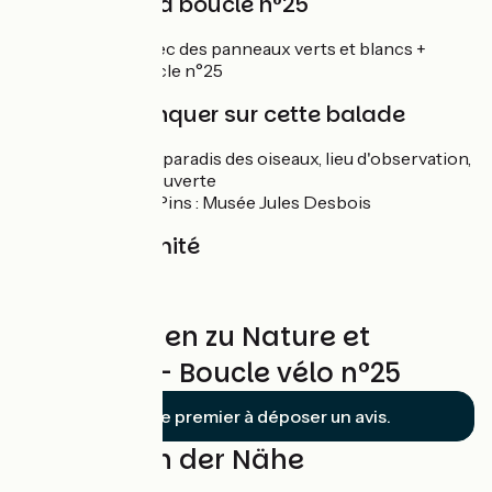
Balisage de la boucle n°25
Boucle balisée avec des panneaux verts et blancs +
numéro de la boucle n°25
À ne pas manquer sur cette balade
Lac de Rillé : paradis des oiseaux, lieu d'observation,
sentier découverte
Parçay-les-Pins : Musée Jules Desbois
Gare à proximité
Langeais
Bewertungen zu Nature et
sculpture – Boucle vélo n°25
Soyez le premier à déposer un avis.
Schleifen in der Nähe