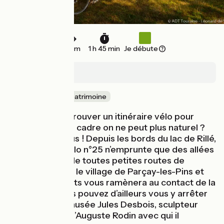
18 km
1 h 45 min
Je débute
Rillé
Nature & petit patrimoine
Vous rêvez de trouver un itinéraire vélo pour
pédaler dans un cadre on ne peut plus naturel ?
Ne cherchez plus ! Depuis les bords du lac de Rillé,
cette boucle vélo n°25 n’emprunte que des allées
forestières ou de toutes petites routes de
campagne. Seul le village de Parçay-les-Pins et
ses 827 habitants vous ramènera au contact de la
civilisation. Vous pouvez d’ailleurs vous y arrêter
pour visiter le musée Jules Desbois, sculpteur
contemporain d’Auguste Rodin avec qui il