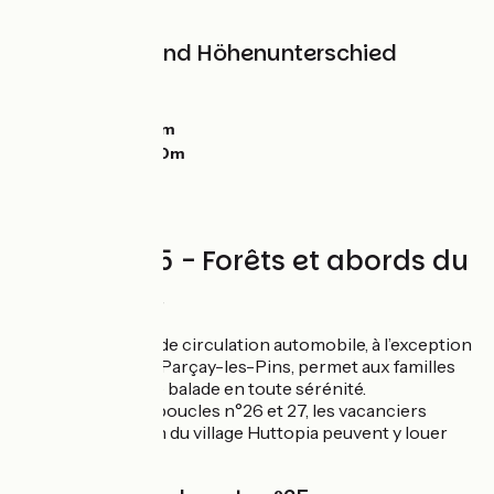
collabora.
Steigungen und Höhenunterschied
Anstiege:
0m
Abstiege:
0m
Tiefster Punkt:
0m
Höchster Punkt:
0m
Circuit n°25 - Forêts et abords du
lac de Rillé
La quasi absence de circulation automobile, à l’exception
du petit village de Parçay-les-Pins, permet aux familles
de s’offrir une jolie balade en toute sérénité.
Comme pour les boucles n°26 et 27, les vacanciers
séjournant au sein du village Huttopia peuvent y louer
des vélos.