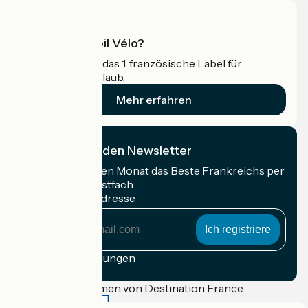
Was ist Accueil Vélo?
Accueil Vélo ist das 1. französische Label für
Radfahrer im Urlaub.
Mehr erfahren
Ich abonniere den Newsletter
Erhalten Sie jeden Monat das Beste Frankreichs per
Rad in Ihrem Postfach.
Meine E-Mail-Adresse
Meine
E-
Mail-
Anmeldebedingungen
Adresse
Gefördert im Rahmen von Destination France