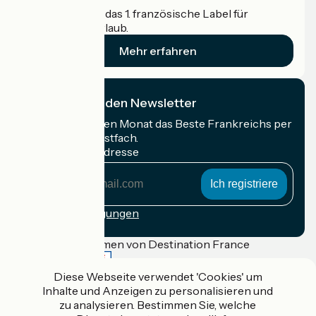
Accueil Vélo ist das 1. französische Label für
Radfahrer im Urlaub.
Mehr erfahren
Ich abonniere den Newsletter
Erhalten Sie jeden Monat das Beste Frankreichs per
Rad in Ihrem Postfach.
Meine E-Mail-Adresse
Meine
E-
Mail-
Anmeldebedingungen
Adresse
Gefördert im Rahmen von Destination France
Diese Webseite verwendet 'Cookies' um
Inhalte und Anzeigen zu personalisieren und
zu analysieren. Bestimmen Sie, welche
Accueil Vélo Pro