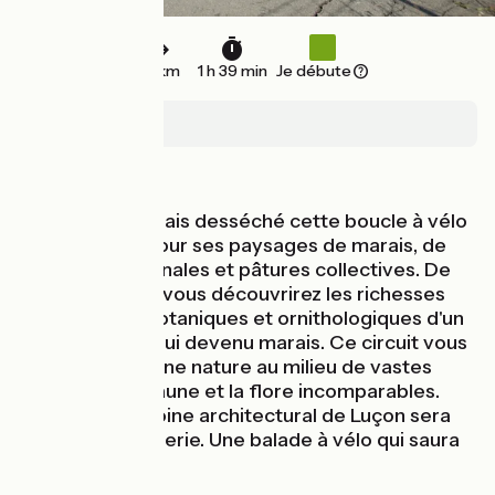
25 km
1 h 39 min
Je débute
Luçon
Bords de mer
Au cœur du marais desséché cette boucle à vélo
dévoile tour à tour ses paysages de marais, de
prairies communales et pâtures collectives. De
Triaize à Luçon, vous découvrirez les richesses
hydrauliques, botaniques et ornithologiques d'un
océan aujourd'hui devenu marais. Ce circuit vous
conduira en pleine nature au milieu de vastes
paysages à la faune et la flore incomparables.
Enfin, le patrimoine architectural de Luçon sera
propice à la flânerie. Une balade à vélo qui saura
vous dépayser.