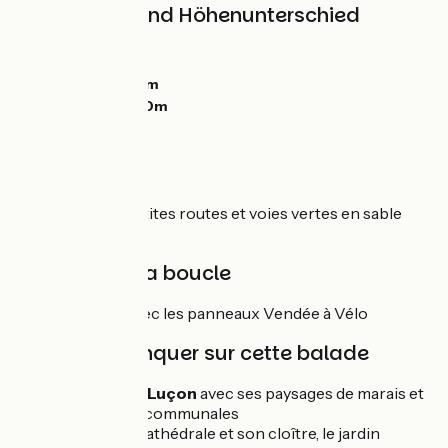
Steigungen und Höhenunterschied
Anstiege:
0m
Abstiege:
0m
Tiefster Punkt:
0m
Höchster Punkt:
0m
Alternance de petites routes et voies vertes en sable
compacté
Balisage de la boucle
Boucle balisée avec les panneaux Vendée à Vélo
À ne pas manquer sur cette balade
Le canal de Luçon
avec ses paysages de marais et
ses prairies communales
Luçon :
La cathédrale et son cloître, le jardin