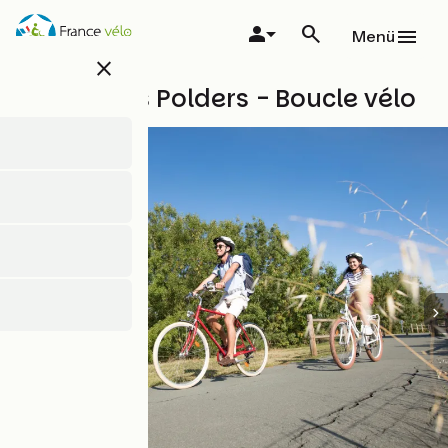
Direkt
zum
Menü
Inhalt
close
Boucle des Polders - Boucle vélo