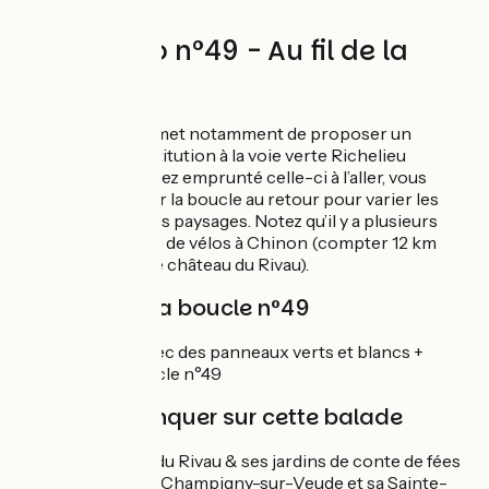
Circuit vélo n°49 - Au fil de la
Veude
Cette boucle permet notamment de proposer un
itinéraire de substitution à la voie verte Richelieu
Chinon. Si vous avez emprunté celle-ci à l’aller, vous
pouvez emprunter la boucle au retour pour varier les
points de vue et les paysages. Notez qu’il y a plusieurs
points de location de vélos à Chinon (compter 12 km
entre Chinon et le château du Rivau).
Balisage de la boucle n°49
Boucle balisée avec des panneaux verts et blancs +
numéro de la boucle n°49
À ne pas manquer sur cette balade
Le Château du Rivau & ses jardins de conte de fées
Le village de Champigny-sur-Veude et sa Sainte-