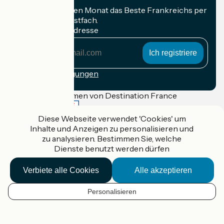
Erhalten Sie jeden Monat das Beste Frankreichs per
Rad in Ihrem Postfach.
Meine E-Mail-Adresse
Meine
E-
Mail-
Anmeldebedingungen
Adresse
Gefördert im Rahmen von Destination France
Diese Webseite verwendet 'Cookies' um
Inhalte und Anzeigen zu personalisieren und
zu analysieren. Bestimmen Sie, welche
Accueil Vélo Pro
Dienste benutzt werden dürfen
Kontakt
Rechtliche Informationen
Kontakt
Verbiete alle Cookies
Alle akzeptieren
Privacy policy
Réalisation :
StudioJuillet
et
France Vélo Tourisme
Personalisieren
DE