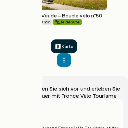
Entre Mable et Veude – Boucle vélo n°50
18 km
1 h 30 min
Je débute
Karte
Wählen, bereiten Sie sich vor und erleben Sie
Ihr Radabenteuer mit France Vélo Tourisme
Wer sind wir?
Der nationale Verband France Vélo Tourisme ist der