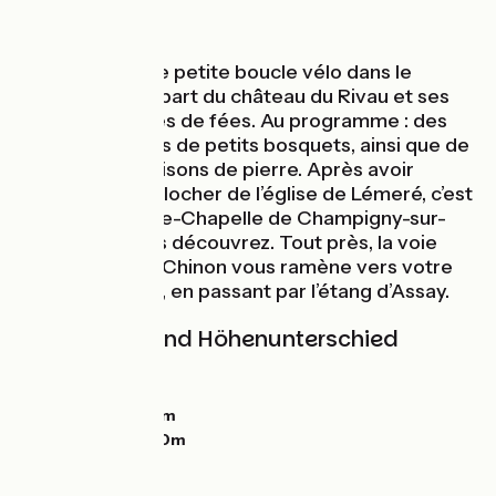
Au fil de l'eau
En voici une jolie petite boucle vélo dans le
Richelais, au départ du château du Rivau et ses
jardins de contes de fées. Au programme : des
champs jalonnés de petits bosquets, ainsi que de
charmantes maisons de pierre. Après avoir
pédalé vers le clocher de l’église de Lémeré, c’est
celui de la Sainte-Chapelle de Champigny-sur-
Veude que vous découvrez. Tout près, la voie
verte Richelieu Chinon vous ramène vers votre
point de départ, en passant par l’étang d’Assay.
Steigungen und Höhenunterschied
Anstiege:
0m
Abstiege:
0m
Tiefster Punkt:
0m
Höchster Punkt:
0m