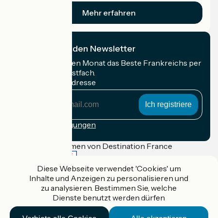
Mehr erfahren
Ich abonniere den Newsletter
Erhalten Sie jeden Monat das Beste Frankreichs per
Rad in Ihrem Postfach.
Meine E-Mail-Adresse
Meine
E-
Mail-
Anmeldebedingungen
Adresse
Gefördert im Rahmen von Destination France
Diese Webseite verwendet 'Cookies' um
Inhalte und Anzeigen zu personalisieren und
zu analysieren. Bestimmen Sie, welche
Accueil Vélo Pro
Dienste benutzt werden dürfen
Kontakt
Rechtliche Informationen
Kontakt