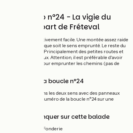
Circuit vélo n°24 - La vigie du
Loir au départ de Fréteval
Boucle à vélo relativement facile. Une montée assez raide
est inévitable quelque soit le sens emprunté. Le reste du
parcours est plat. Principalement des petites routes et
chemins caillouteux. Attention, il est préférable d'avoir
un VTT ou VTC pour emprunter les chemins (pas de
vélo de route).
Balisage de la boucle n°24
Boucle balisée dans les deux sens avec des panneaux
verts et blancs + numéro de la boucle n°24 sur une
pastille "ROUGE"
À ne pas manquer sur cette balade
Musée de la Fonderie