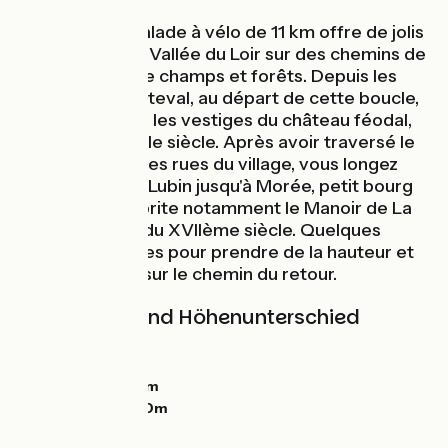
Cette courte balade à vélo de 11 km offre de jolis
paysages sur la Vallée du Loir sur des chemins de
campagne entre champs et forêts. Depuis les
hauteurs de Fréteval, au départ de cette boucle,
vous apercevez les vestiges du château féodal,
forteresse du XIe siècle. Après avoir traversé le
Loir et arpenté les rues du village, vous longez
l'étang de Saint Lubin jusqu'à Morée, petit bourg
charmant qui abrite notamment le Manoir de La
Perrine, datant du XVIIème siècle. Quelques
coups de pédales pour prendre de la hauteur et
vous voilà déjà sur le chemin du retour.
Steigungen und Höhenunterschied
Anstiege:
0m
Abstiege:
0m
Tiefster Punkt:
0m
Höchster Punkt:
0m