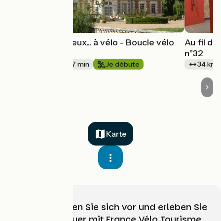
Autour de Rocheux... à vélo - Boucle vélo
Au fil du
n°29
n°32
22 km
1 h 27 min
Je débute
34 km
Karte
Wählen, bereiten Sie sich vor und erleben Sie
Ihr Radabenteuer mit France Vélo Tourisme