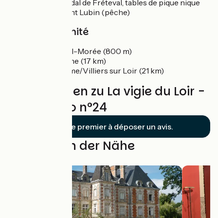
Chateau féodal de Fréteval, tables de pique nique
Etang de Saint Lubin (pêche)
Gare à proximité
TER Fréteval-Morée (800 m)
TER Vendôme (17 km)
TGV Vendôme/Villiers sur Loir (21 km)
Bewertungen zu La vigie du Loir -
Boucle vélo n°24
Soyez le premier à déposer un avis.
Schleifen in der Nähe