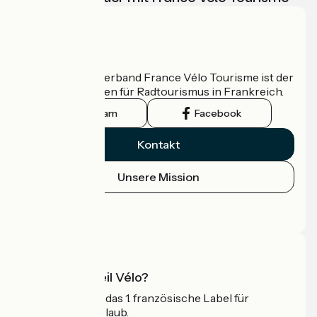
Wer sind wir?
Der nationale Verband France Vélo Tourisme ist der
offizielle Leitfaden für Radtourismus in Frankreich.
Instagram
Facebook
Kontakt
Unsere Mission
Pressebereich
Profi-Bereich
Was ist Accueil Vélo?
Accueil Vélo ist das 1. französische Label für
Radfahrer im Urlaub.