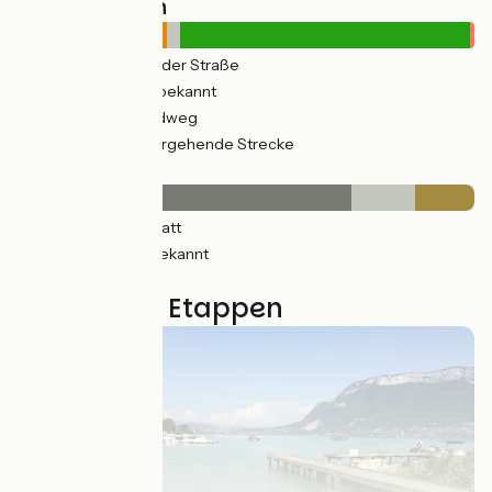
Straßentypen
92km
(34%) Auf der Straße
0.47km
(3%) Unbekannt
181km
(66%) Radweg
2km
(1%) Vorübergehende Strecke
Belag
200km
(73%) Glatt
39km
(14%) Unbekannt
35km
(13%) Rauh
8 genutzte Etappen