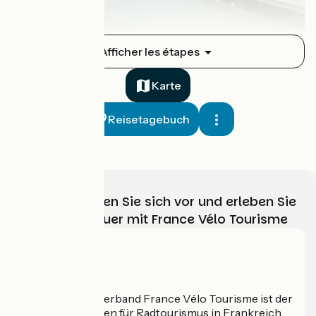
La Balme-de-Sillingy / Annecy
Afficher les étapes
1
14 km
2 h 43 min
Mittel / Gute Grundkondition
Karte
Reisetagebuch
Wählen, bereiten Sie sich vor und erleben Sie
Ihr Radabenteuer mit France Vélo Tourisme
Annecy / Albertville
2
44 km
3 h 02 min
Mittel / Gute Grundkondition
Wer sind wir?
Der nationale Verband France Vélo Tourisme ist der
offizielle Leitfaden für Radtourismus in Frankreich.