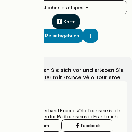
Rennes / Messac
Afficher les étapes
4
48 km
3 h 12 min
Anfänger
Karte
Reisetagebuch
Wählen, bereiten Sie sich vor und erleben Sie
Ihr Radabenteuer mit France Vélo Tourisme
Messac / Redon
5
41 km
2 h 45 min
Anfänger
Wer sind wir?
Der nationale Verband France Vélo Tourisme ist der
offizielle Leitfaden für Radtourismus in Frankreich.
Instagram
Facebook