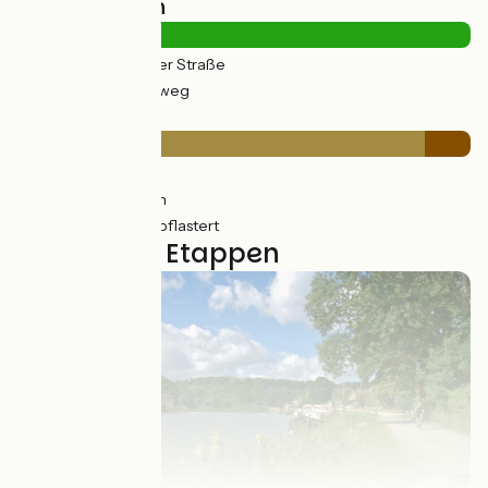
Straßentypen
11km
(13%) Auf der Straße
78km
(87%) Radweg
Belag
14km
(15%) Glatt
67km
(75%) Rauh
9km
(10%) Ungepflastert
2 genutzte Etappen