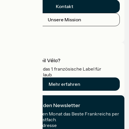
Kontakt
Unsere Mission
Pressebereich
Profi-Bereich
Was ist Accueil Vélo?
Accueil Vélo ist das 1. französische Label für
Radfahrer im Urlaub.
Mehr erfahren
Ich abonniere den Newsletter
Erhalten Sie jeden Monat das Beste Frankreichs per
Rad in Ihrem Postfach.
Meine E-Mail-Adresse