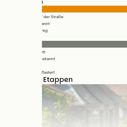
Straßentypen
157km
(68%) Auf der Straße
3km
(11%) Unbekannt
71km
(31%) Radweg
Belag
166km
(72%) Glatt
46km
(20%) Unbekannt
12km
(5%) Rauh
7km
(3%) Ungepflastert
7 genutzte Etappen