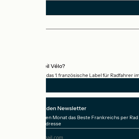
Alençon / St-Léonard-des-Bois
1
31 km
2 h 12 min
Mittel / Gute Grundkondition
Pressebereich
Profi-Bereich
Was ist Accueil Vélo?
Accueil Vélo ist das 1. französische Label für Radfahrer i
Ich abonniere den Newsletter
Erhalten Sie jeden Monat das Beste Frankreichs per Rad 
Meine E-Mail-Adresse
Meine