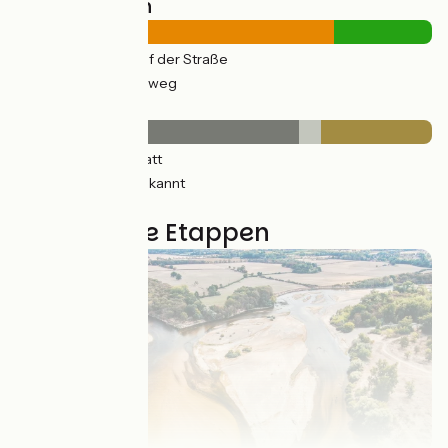
Straßentypen
378km
(84%) Auf der Straße
66km
(26%) Radweg
Belag
401km
(89%) Glatt
30km
(7%) Unbekannt
13km
(35%) Rauh
18 genutzte Etappen