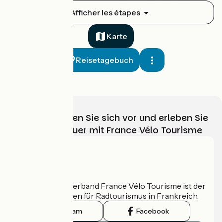
Nevers / Sancoins
Afficher les étapes
1
39 km
2 h 34 min
Anfänger
Karte
Reisetagebuch
Wählen, bereiten Sie sich vor und erleben Sie
Ihr Radabenteuer mit France Vélo Tourisme
Sancoins / Le Veurdre
2
17 km
1 h 09 min
Mittel / Gute Grundkondition
Wer sind wir?
Der nationale Verband France Vélo Tourisme ist der
offizielle Leitfaden für Radtourismus in Frankreich.
Instagram
Facebook