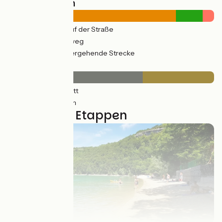
Straßentypen
226km
(88%) Auf der Straße
31km
(14%) Radweg
4km
(6%) Vorübergehende Strecke
Belag
235km
(91%) Glatt
22km
(48%) Rauh
7 genutzte Etappen