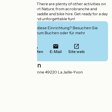
And that's not all! There are plenty of other activities on
offer at Anjou Sport Nature, from acrobranche and
archery to kayak, paddle and bike hire. Get ready for a day
full of adventure and unforgettable fun!
Interessiert Sie diese Einrichtung? Besuchen Sie
deren Website zum Buchen oder für mehr
Informationen.
Anrufen
E-Mail
Site web
Localisation
1 Route de la Mayenne 49220 La Jaille-Yvon