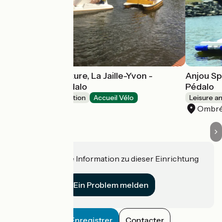
Anjou Sport Nature, La Jaille-Yvon -
Anjou Sp
Location de pédalo
Pédalo
Leisure and recreation
Accueil Vélo
Leisure a
La Jaille-Yvon
Ombré
Haben Sie eine Information zu dieser Einrichtung
für uns?
Ein Problem melden
Enregistrer
Contacter