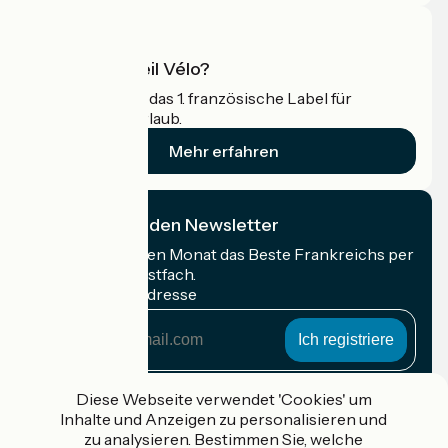
Was ist Accueil Vélo?
Accueil Vélo ist das 1. französische Label für
Radfahrer im Urlaub.
Mehr erfahren
Ich abonniere den Newsletter
Erhalten Sie jeden Monat das Beste Frankreichs per
Rad in Ihrem Postfach.
Meine E-Mail-Adresse
Meine
E-
Mail-
Anmeldebedingungen
Adresse
Diese Webseite verwendet 'Cookies' um
Inhalte und Anzeigen zu personalisieren und
Gefördert im Rahmen von Destination France
zu analysieren. Bestimmen Sie, welche