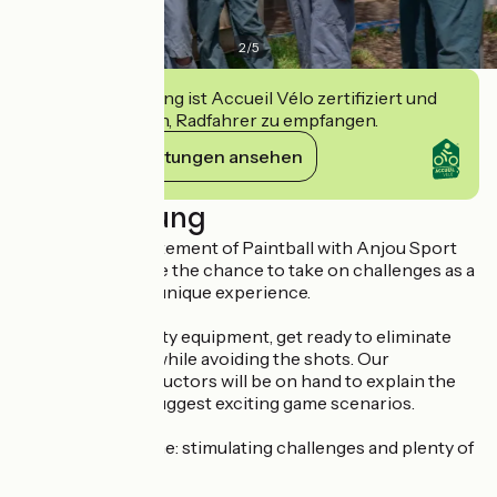
2
/
5
Diese Einrichtung ist Accueil Vélo zertifiziert und
verpflichtet sich, Radfahrer zu empfangen.
Ihre Verpflichtungen ansehen
Beschreibung
Dive into the excitement of Paintball with Anjou Sport
Nature! You'll have the chance to take on challenges as a
team and enjoy a unique experience.
Protected by safety equipment, get ready to eliminate
your opponents while avoiding the shots. Our
professional instructors will be on hand to explain the
safety rules and suggest exciting game scenarios.
On the programme: stimulating challenges and plenty of
laughs!