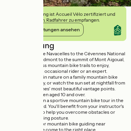
2
/
4
Diese Einrichtung ist Accueil Vélo zertifiziert und
verpflichtet sich, Radfahrer zu empfangen.
Ihre Verpflichtungen ansehen
Beschreibung
From the cirque de Navacelles to the Cévennes National
Park, from the Piedmont to the summit of Mont Aigoual,
there are countless mountain bike trails to enjoy,
whether you're an occasional rider or an expert.
Immerse yourself in nature on a family mountain bike
tour during the day, or watch the sun set at nightfall from
one of the Cévennes' most beautiful vantage points.
Suitable for children aged 10 and over.
Push your limits on a sportive mountain bike tour in the
Hérault or the Gard. You'll benefit from your instructor's
technical advice to help you overcome obstacles or
improve your cycling posture.
If you're looking for mountain bike guiding near
Montpellier, you've come to the right place.