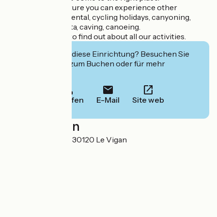
With Cigale Aventure you can experience other
adventures: bike rental, cycling holidays, canyoning,
climbing, via ferrata, caving, canoeing.
Visit our website to find out about all our activities.
Interessiert Sie diese Einrichtung? Besuchen Sie
deren Website zum Buchen oder für mehr
Informationen.
Anrufen
E-Mail
Site web
Localisation
3, rue de l'horloge 30120 Le Vigan