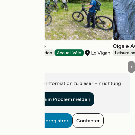
Cigale Aventure
Cigale A
Le Vigan
Leisure and recreation
Accueil Vélo
Leisure a
Haben Sie eine Information zu dieser Einrichtung
für uns?
Ein Problem melden
Enregistrer
Contacter