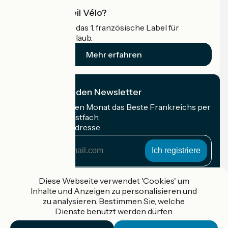
Was ist Accueil Vélo?
Accueil Vélo ist das 1. französische Label für
Radfahrer im Urlaub.
Mehr erfahren
Ich abonniere den Newsletter
Erhalten Sie jeden Monat das Beste Frankreichs per
Rad in Ihrem Postfach.
Meine E-Mail-Adresse
Meine
E-
Mail-
Anmeldebedingungen
Adresse
Diese Webseite verwendet 'Cookies' um
Inhalte und Anzeigen zu personalisieren und
Gefördert im Rahmen von Destination France
zu analysieren. Bestimmen Sie, welche
Dienste benutzt werden dürfen