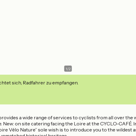
1
/
2
ichtet sich, Radfahrer zu empfangen.
provides a wide range of services to cyclists from all over th
ge. New: on site catering facing the Loire at the CYCLO-CAFÉ. 
Loire Vélo Nature” sole wish is to introduce you to the wildest
unmatched historical heritage.