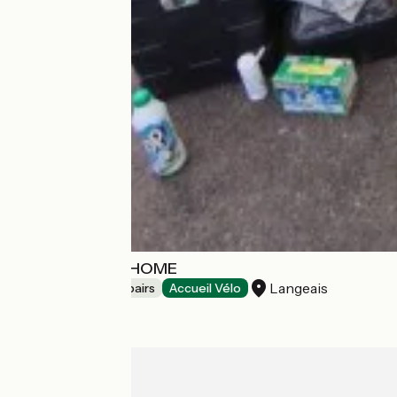
le Garage à vél'HOME
Langeais
Bicycle rentals/ repairs
Accueil Vélo