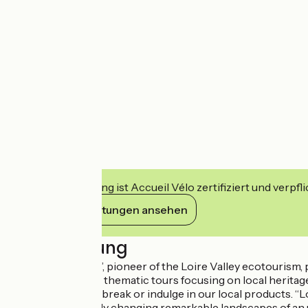
Diese Einrichtung ist Accueil Vélo zertifiziert und verpfl
Ihre Verpflichtungen ansehen
Beschreibung
Loire Vélo Nature”, pioneer of the Loire Valley ecotourism, 
services as well as thematic tours focusing on local herita
will enjoy a coffee break or indulge in our local products. “
at the continuously changing remarkable landscapes of an 