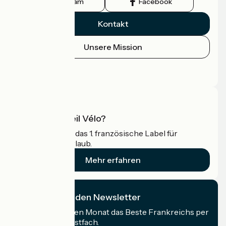
Instagram
Facebook
Kontakt
Unsere Mission
Pressebereich
Profi-Bereich
Was ist Accueil Vélo?
Accueil Vélo ist das 1. französische Label für
Radfahrer im Urlaub.
Mehr erfahren
Ich abonniere den Newsletter
Erhalten Sie jeden Monat das Beste Frankreichs per
Rad in Ihrem Postfach.