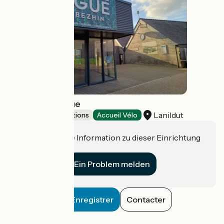
Maison de l'Algue
Lanildut
Museums & attractions
Accueil Vélo
Haben Sie eine Information zu dieser Einrichtung
für uns?
Ein Problem melden
Enregistrer
Contacter