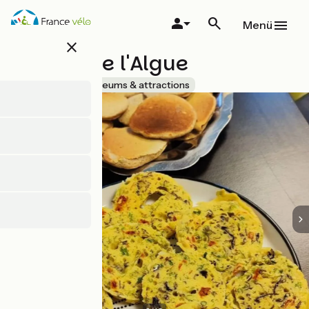
Direkt
zum
Menü
Inhalt
close
Maison de l'Algue
Accueil Vélo
Museums & attractions