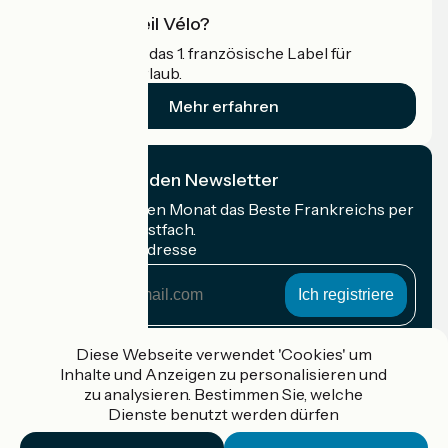
Was ist Accueil Vélo?
Accueil Vélo ist das 1. französische Label für
Radfahrer im Urlaub.
Mehr erfahren
Ich abonniere den Newsletter
Erhalten Sie jeden Monat das Beste Frankreichs per
Rad in Ihrem Postfach.
Meine E-Mail-Adresse
Meine
E-
Mail-
Anmeldebedingungen
Adresse
Diese Webseite verwendet 'Cookies' um
Inhalte und Anzeigen zu personalisieren und
Gefördert im Rahmen von Destination France
zu analysieren. Bestimmen Sie, welche
Dienste benutzt werden dürfen