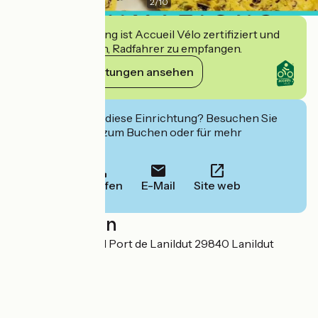
2
/
10
Diese Einrichtung ist Accueil Vélo zertifiziert und
verpflichtet sich, Radfahrer zu empfangen.
Ihre Verpflichtungen ansehen
Interessiert Sie diese Einrichtung? Besuchen Sie
deren Website zum Buchen oder für mehr
Informationen.
Anrufen
E-Mail
Site web
Localisation
Quai de Cambarell Port de Lanildut 29840 Lanildut