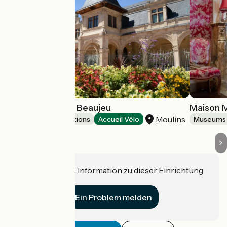
Musée Anne de Beaujeu
Maison 
Moulins
Museums & attractions
Accueil Vélo
Museums 
Haben Sie eine Information zu dieser Einrichtung
für uns?
Ein Problem melden