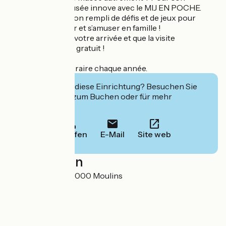
anniversaire le musée innove avec le MIJ EN POCHE.
Un sac d’exploration rempli de défis et de jeux pour
observer, imaginer et s’amuser en famille !
Demandez-le dès votre arrivée et que la visite
commence ! C'est gratuit !
Exposition temporaire chaque année.
Interessiert Sie diese Einrichtung? Besuchen Sie
deren Website zum Buchen oder für mehr
Informationen.
Anrufen
E-Mail
Site web
Localisation
26 rue Voltaire 03000 Moulins