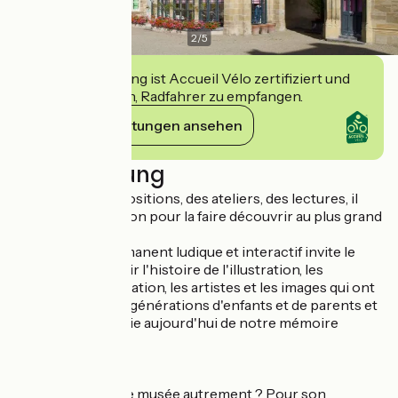
2
/
5
Diese Einrichtung ist Accueil Vélo zertifiziert und
verpflichtet sich, Radfahrer zu empfangen.
Ihre Verpflichtungen ansehen
Beschreibung
À travers des expositions, des ateliers, des lectures, il
valorise l'illustration pour la faire découvrir au plus grand
nombre.
Un parcours permanent ludique et interactif invite le
visiteur à découvrir l'histoire de l'illustration, les
techniques de création, les artistes et les images qui ont
marqué plusieurs générations d'enfants et de parents et
qui font aussi partie aujourd'hui de notre mémoire
collective.
MIJ en poche
Envie d’explorer le musée autrement ? Pour son