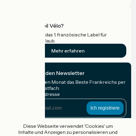
Was ist Accueil Vélo?
Accueil Vélo ist das 1. französische Label für
Radfahrer im Urlaub.
Mehr erfahren
Ich abonniere den Newsletter
Erhalten Sie jeden Monat das Beste Frankreichs per
Rad in Ihrem Postfach.
Meine E-Mail-Adresse
Meine
E-
Mail-
Anmeldebedingungen
Adresse
Diese Webseite verwendet 'Cookies' um
Inhalte und Anzeigen zu personalisieren und
Gefördert im Rahmen von Destination France