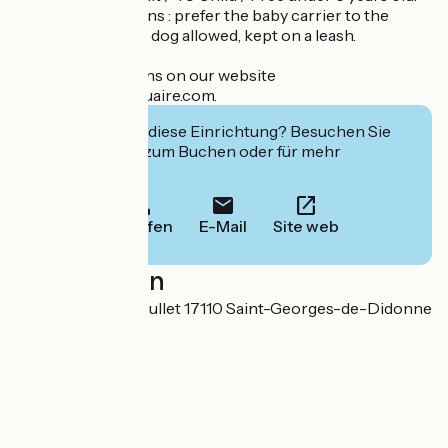
Practical conditions : prefer the baby carrier to the
stroller. (Friendly) dog allowed, kept on a leash.
All the informations on our website
www.leparcdelestuaire.com.
Interessiert Sie diese Einrichtung? Besuchen Sie
deren Website zum Buchen oder für mehr
Informationen.
Anrufen
E-Mail
Site web
Localisation
47 avenue Paul Roullet 17110 Saint-Georges-de-Didonne