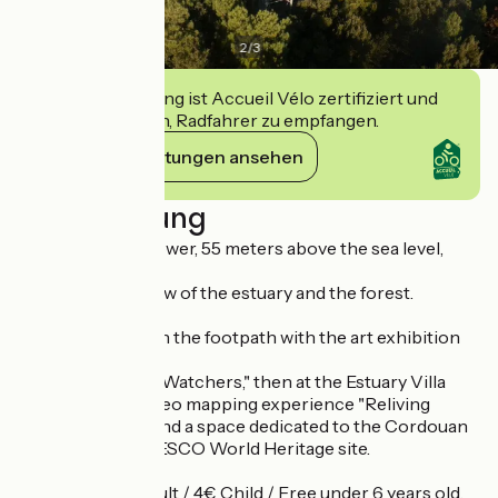
2
/
3
Diese Einrichtung ist Accueil Vélo zertifiziert und
verpflichtet sich, Radfahrer zu empfangen.
Ihre Verpflichtungen ansehen
Beschreibung
From the watchtower, 55 meters above the sea level,
enjoy
an exceptional view of the estuary and the forest.
Continue
the exploration on the footpath with the art exhibition
and
game "The Moon Watchers," then at the Estuary Villa
with a singular video mapping experience "Reliving
extinct species" and a space dedicated to the Cordouan
Lighthouse, a UNESCO World Heritage site.
Around 1h, 5€ Adult / 4€ Child / Free under 6 years old.