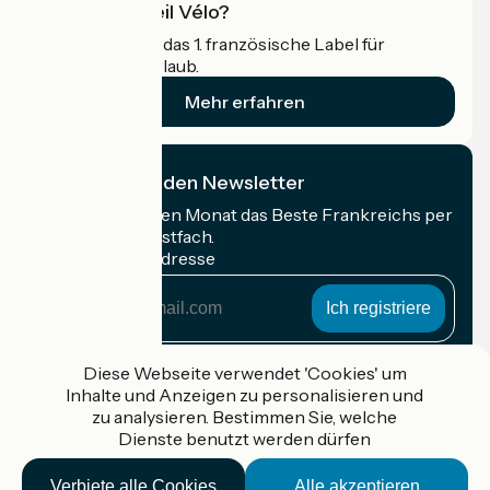
Was ist Accueil Vélo?
Accueil Vélo ist das 1. französische Label für
Radfahrer im Urlaub.
Mehr erfahren
Ich abonniere den Newsletter
Erhalten Sie jeden Monat das Beste Frankreichs per
Rad in Ihrem Postfach.
Meine E-Mail-Adresse
Meine
E-
Mail-
Anmeldebedingungen
Adresse
Diese Webseite verwendet 'Cookies' um
Inhalte und Anzeigen zu personalisieren und
Gefördert im Rahmen von Destination France
zu analysieren. Bestimmen Sie, welche
Dienste benutzt werden dürfen
Verbiete alle Cookies
Alle akzeptieren