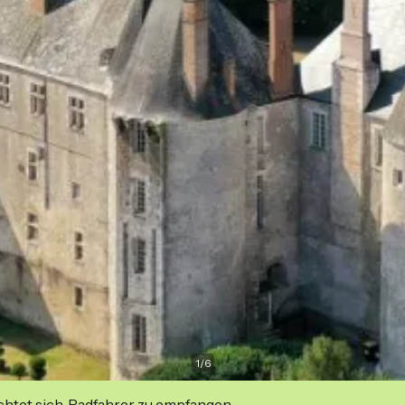
1
/
6
ichtet sich, Radfahrer zu empfangen.