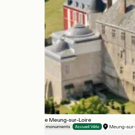
Château-Parc de Meung-sur-Loire
Meung-sur-
Sites and historical monuments
Accueil Vélo