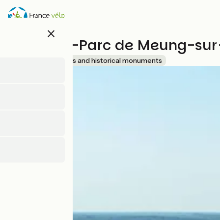
Direkt
zum
Inhalt
close
Château-Parc de Meung-sur-
Accueil Vélo
Sites and historical monuments