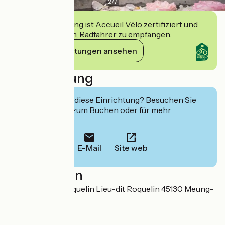
2
/
7
Diese Einrichtung ist Accueil Vélo zertifiziert und
verpflichtet sich, Radfahrer zu empfangen.
Ihre Verpflichtungen ansehen
Beschreibung
Interessiert Sie diese Einrichtung? Besuchen Sie
deren Website zum Buchen oder für mehr
Informationen.
E-Mail
Site web
Localisation
Les Jardins de Roquelin Lieu-dit Roquelin 45130 Meung-
sur-Loire