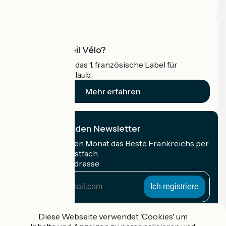
Profi-Bereich
Was ist Accueil Vélo?
Accueil Vélo ist das 1. französische Label für
Radfahrer im Urlaub.
Mehr erfahren
Ich abonniere den Newsletter
Erhalten Sie jeden Monat das Beste Frankreichs per
Rad in Ihrem Postfach.
Meine E-Mail-Adresse
Meine
E-
Mail-
Anmeldebedingungen
Adresse
Diese Webseite verwendet 'Cookies' um