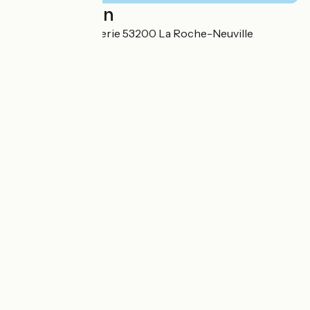
Localisation
Lieu-dit La Pescherie 53200 La Roche-Neuville