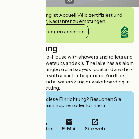
2
/
5
Diese Einrichtung ist Accueil Vélo zertifiziert und
verpflichtet sich, Radfahrer zu empfangen.
Ihre Verpflichtungen ansehen
Beschreibung
The club has a Club-House with showers and toilets and
a storage area for wetsuits and skis. The lake has a slalom
with 6 buoys, a springboard, a baby-ski boat and a water-
ski boat (Nautique) with a bar for beginners. You'll be
able to try your hand at waterskiing or wakeboarding in
an ideal outdoor setting.
Interessiert Sie diese Einrichtung? Besuchen Sie
deren Website zum Buchen oder für mehr
Informationen.
Anrufen
E-Mail
Site web