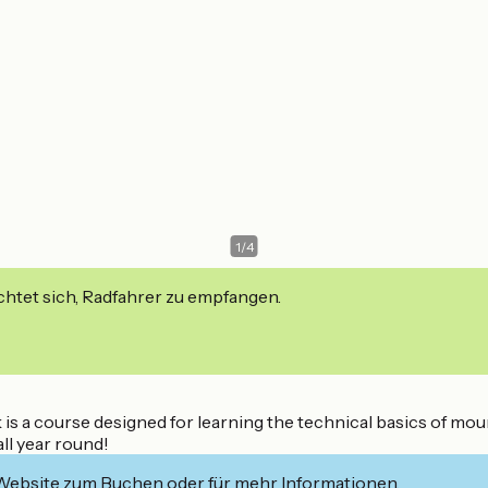
1
/
4
ichtet sich, Radfahrer zu empfangen.
is a course designed for learning the technical basics of mount
ll year round!
 Website zum Buchen oder für mehr Informationen.