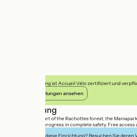
Diese Einrichtung ist Accueil Vélo zertifiziert und verpfl
Ihre Verpflichtungen ansehen
Beschreibung
Located in the heart of the Rachottes forest, the Maniapark 
can have fun and progress in complete safety. Free access a
Interessiert Sie diese Einrichtung? Besuchen Sie deren