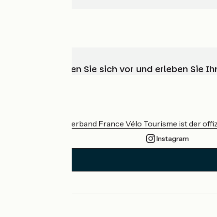
Wählen, bereiten Sie sich vor und erleben Sie 
Wer sind wir?
Der nationale Verband France Vélo Tourisme ist der offiz
Instagram
Pressebereich
Profi-Bereich