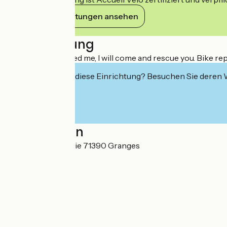
Ihre Verpflichtungen ansehen
Beschreibung
Wherever you need me, I will come and rescue you. Bike rep
Interessiert Sie diese Einrichtung? Besuchen Sie deren
Localisation
48 Rue de la Tuilerie 71390 Granges