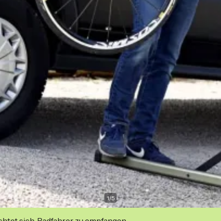
1
/
5
ichtet sich, Radfahrer zu empfangen.