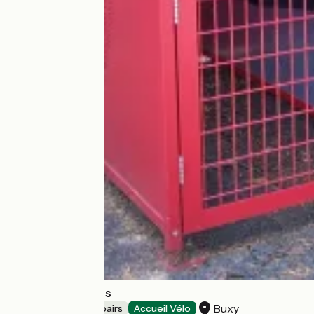
Consigne à vélos
Buxy
Bicycle rentals/ repairs
Accueil Vélo