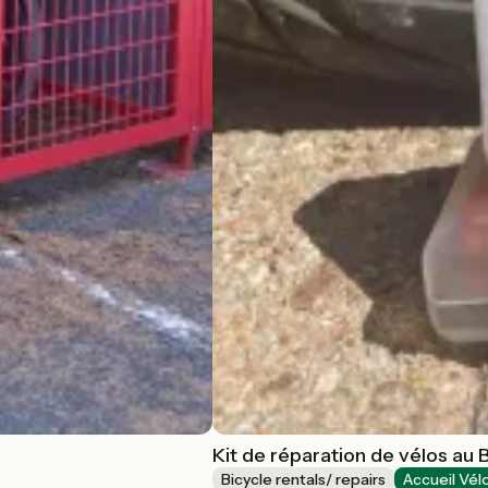
Kit de réparation de vélos au 
Bicycle rentals/ repairs
Accueil Vél