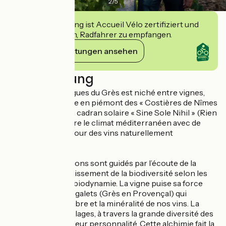
2
/
5
Diese Einrichtung ist Accueil Vélo zertifiziert und
verpflichtet sich, Radfahrer zu empfangen.
Ihre Verpflichtungen ansehen
Beschreibung
Le Château Mourgues du Grès est niché entre vignes,
vergers et garrigue en piémont des « Costières de Nîmes
». La devise de son cadran solaire « Sine Sole Nihil » (Rien
Sans Soleil) célèbre le climat méditerranéen avec de
belles maturités pour des vins naturellement
gourmands.
Nos gestes vignerons sont guidés par l’écoute de la
nature et l’épanouissement de la biodiversité selon les
fondements de la biodynamie. La vigne puise sa force
dans ce terroir de galets (Grès en Provençal) qui
contribue à l’équilibre et la minéralité de nos vins. La
magie des assemblages, à travers la grande diversité des
cépages, sublime leur personnalité. Cette alchimie fait la