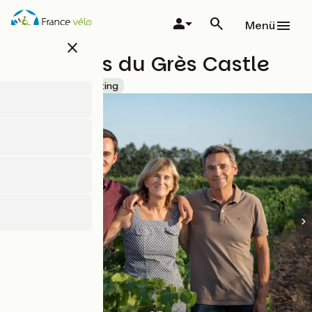
Direkt
zum
Menü
Inhalt
close
Mourgues du Grès Castle
Accueil Vélo
Tasting