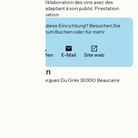
dégustation et de l'élaboration des vins avec des
thématiques, en s'adaptant à son public. Prestation
payante sur réservation.
Interessiert Sie diese Einrichtung? Besuchen Sie
deren Website zum Buchen oder für mehr
Informationen.
Anrufen
E-Mail
Site web
Localisation
1055, Chemin Mourgues Du Grès 30300 Beaucaire