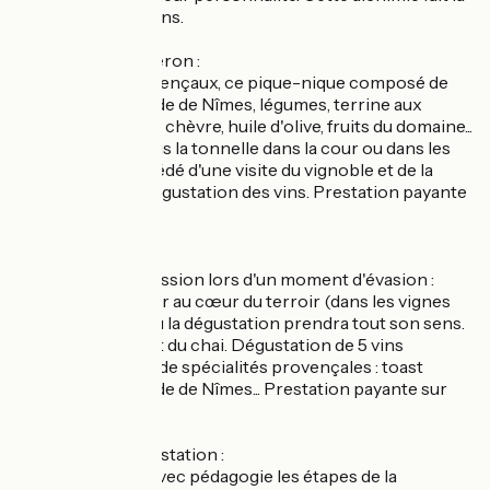
richesse de nos vins.
Pique-nique vigneron :
Aux accents provençaux, ce pique-nique composé de
tapenade, brandade de Nîmes, légumes, terrine aux
olives, fromage de chèvre, huile d'olive, fruits du domaine...
est à déguster sous la tonnelle dans la cour ou dans les
vignes. Il est précédé d'une visite du vignoble et de la
cave puis d'une dégustation des vins. Prestation payante
sur réservation.
Apéri'Vigne :
Partagez notre passion lors d'un moment d'évasion :
laissez-vous guider au cœur du terroir (dans les vignes
selon la météo) où la dégustation prendra tout son sens.
Visite de la cave et du chai. Dégustation de 5 vins
accompagnée de de spécialités provençales : toast
tapenade, brandade de Nîmes... Prestation payante sur
réservation.
Initiation à la dégustation :
On vous dévoile avec pédagogie les étapes de la