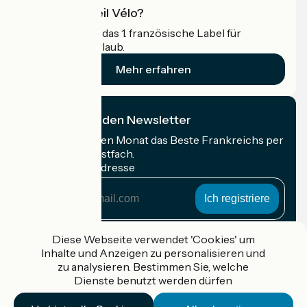
Was ist Accueil Vélo?
Accueil Vélo ist das 1. französische Label für
Radfahrer im Urlaub.
Mehr erfahren
Ich abonniere den Newsletter
Erhalten Sie jeden Monat das Beste Frankreichs per
Rad in Ihrem Postfach.
Meine E-Mail-Adresse
Meine
E-
Mail-
Anmeldebedingungen
Adresse
Diese Webseite verwendet 'Cookies' um
Inhalte und Anzeigen zu personalisieren und
Gefördert im Rahmen von Destination France
zu analysieren. Bestimmen Sie, welche
Dienste benutzt werden dürfen