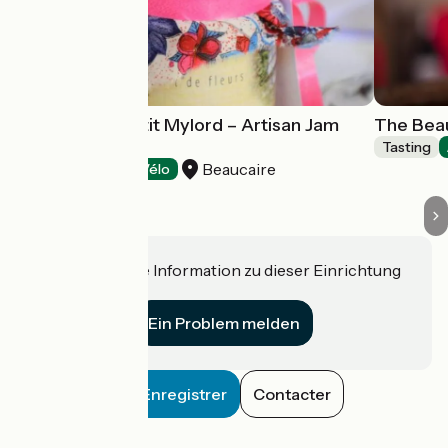
Domaine du Petit Mylord – Artisan Jam
The Beau
Producer
Tasting
Beaucaire
Tasting
Accueil Vélo
Haben Sie eine Information zu dieser Einrichtung
für uns?
Ein Problem melden
Enregistrer
Contacter