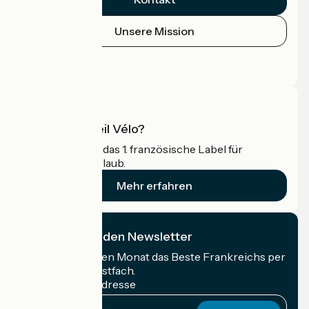
Unsere Mission
Pressebereich
Profi-Bereich
Was ist Accueil Vélo?
Accueil Vélo ist das 1. französische Label für
Radfahrer im Urlaub.
Mehr erfahren
Ich abonniere den Newsletter
Erhalten Sie jeden Monat das Beste Frankreichs per
Rad in Ihrem Postfach.
Meine E-Mail-Adresse