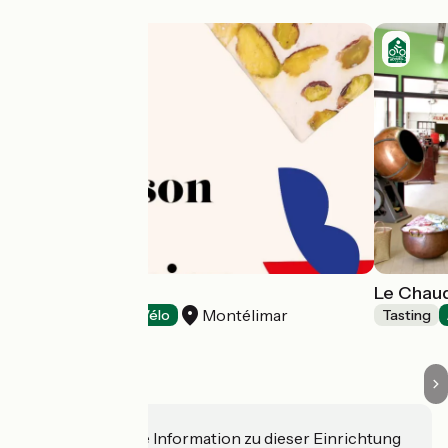
Val Roubion
Le Chaud
Montélimar
Tasting
Accueil Vélo
Tasting
Haben Sie eine Information zu dieser Einrichtung