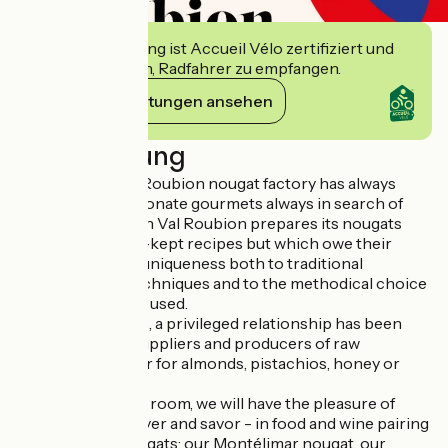
Diese Einrichtung ist Accueil Vélo zertifiziert und
verpflichtet sich, Radfahrer zu empfangen.
Ihre Verpflichtungen ansehen
Beschreibung
The artisanal Val Roubion nougat factory has always
been run by passionate gourmets always in search of
excellence. Maison Val Roubion prepares its nougats
according to well-kept recipes but which owe their
finesse and their uniqueness both to traditional
manufacturing techniques and to the methodical choice
of the ingredients used.
For all these years, a privileged relationship has been
forged with our suppliers and producers of raw
materials, whether for almonds, pistachios, honey or
even vanilla pods.
In our new tasting room, we will have the pleasure of
making you discover and savor - in food and wine pairing
- 3 of our soft nougats: our Montélimar nougat, our