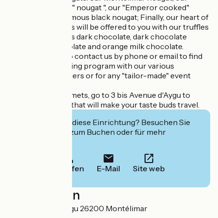
"cooked Adhémar" nougat ", our "Emperor cooked"
nougat and our famous black nougat; Finally, our heart of
nougat chocolates will be offered to you with our truffles
and our specialties dark chocolate, dark chocolate
coffee, milk chocolate and orange milk chocolate.
Do not hesitate to contact us by phone or email to find
out about the tasting program with our various
winegrower partners or for any "tailor-made" event
organization.
Gourmands, gourmets, go to 3 bis Avenue d'Aygu to
discover nougats that will make your taste buds travel.
Interessiert Sie diese Einrichtung? Besuchen Sie
deren Website zum Buchen oder für mehr
Informationen.
Anrufen
E-Mail
Site web
Localisation
3 Bis Avenue d'Aygu 26200 Montélimar