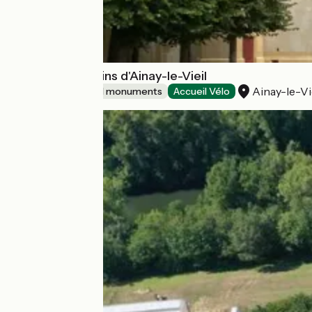
Château et jardins d'Ainay-le-Vieil
Ainay-le-Vi
Sites and historical monuments
Accueil Vélo