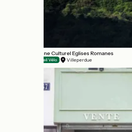
_ TEST Patrimoine Culturel Eglises Romanes
Villeperdue
Exhibitions
Accueil Vélo