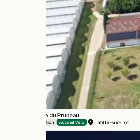
Ferme et Musée du Pruneau
Lafitte-sur-Lot
Leisure and recreation
Accueil Vélo