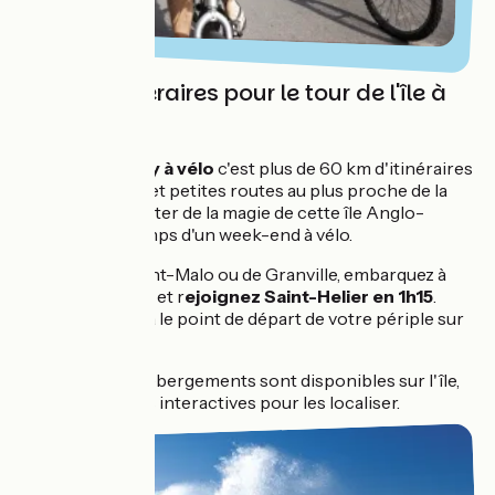
60 km d'itinéraires pour le tour de l'île à
vélo
Le tour de
Jersey à vélo
c'est plus de 60 km d'itinéraires
sur voies vertes et petites routes au plus proche de la
côte. Venez profiter de la magie de cette île Anglo-
Normande le temps d'un week-end à vélo.
Au départ de Saint-Malo ou de Granville, embarquez à
bord d'un bateau et r
ejoignez Saint-Helier en 1h15
.
Saint-Helier sera le point de départ de votre périple sur
l'île.
De nombreux hébergements sont disponibles sur l'île,
utilisez les cartes interactives pour les localiser.