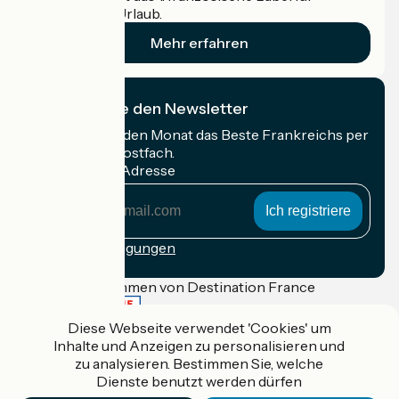
Radfahrer im Urlaub.
Mehr erfahren
Ich abonniere den Newsletter
Erhalten Sie jeden Monat das Beste Frankreichs per
Rad in Ihrem Postfach.
Meine E-Mail-Adresse
Meine
E-
Mail-
Anmeldebedingungen
Adresse
Gefördert im Rahmen von Destination France
Diese Webseite verwendet 'Cookies' um
Inhalte und Anzeigen zu personalisieren und
zu analysieren. Bestimmen Sie, welche
Accueil Vélo Pro
Dienste benutzt werden dürfen
Kontakt