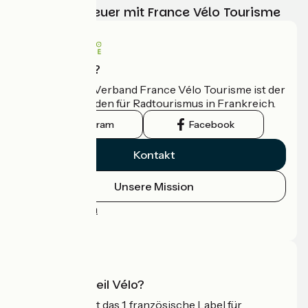
Ihr Radabenteuer mit France Vélo Tourisme
Wer sind wir?
Der nationale Verband France Vélo Tourisme ist der
offizielle Leitfaden für Radtourismus in Frankreich.
Instagram
Facebook
Kontakt
Unsere Mission
Pressebereich
Profi-Bereich
Was ist Accueil Vélo?
Accueil Vélo ist das 1. französische Label für