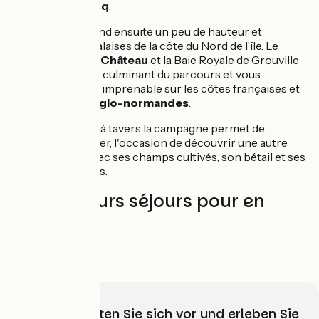
de
Greve de Lecq
.
La véloroute prend ensuite un peu de hauteur et
s'approche des falaises de la côte du Nord de l’île. Le
Mont Orgueil le Château
et la Baie Royale de Grouville
seront les points culminant du parcours et vous
offriront une vue imprenable sur les côtes françaises et
les autres
îles anglo-normandes
.
Une petite route à tavers la campagne permet de
rejoindre St-Helier, l'occasion de découvrir une autre
facette de l'île avec ses champs cultivés, son bétail et ses
anciennes fermes.
Les meilleurs séjours pour en
profiter
Wählen, bereiten Sie sich vor und erleben Sie