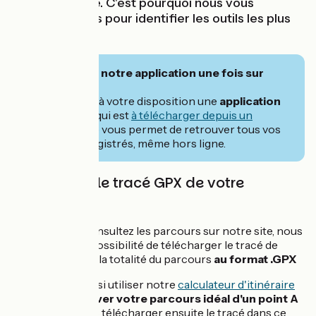
choix est vaste. C'est pourquoi nous vous
accompagnons pour identifier les outils les plus
fiables.
📲 Découvrez notre application une fois sur
votre voyage
Nous mettons à votre disposition une
application
web gratuite
qui est
à télécharger depuis un
navigateur.
Elle vous permet de retrouver tous vos
parcours enregistrés, même hors ligne.
Télécharger le tracé GPX de votre
parcours
Lorsque vous consultez les parcours sur notre site, nous
vous offrons la possibilité de télécharger le tracé de
chaque étape ou la totalité du parcours
au format .GPX
Vous pouvez aussi utiliser notre
calculateur d'itinéraire
vélo
afin de
trouver votre parcours idéal d'un point A
à un point B
puis télécharger ensuite le tracé dans ce