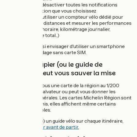
Règle n°5 : désactiver toutes les notifications
de l'application que vous choisissez
Règle n°6 : utiliser un compteur vélo dédié pour
calculer les distances et mesurer les performances
(moyenne horaire, kilométrage journalier,
kilométrage total...)
Vous pouvez aussi envisager d'utiliser un smartphone
dédié à votre guidage sans carte SIM.
Une carte papier (ou le guide de
l'itinéraire) peut vous sauver la mise
Emporter avec vous une carte de la région au 1/200
000e peut être salvateur ou peut vous donner les
informations générales. Les cartes Michelin Région sont
un bon compromis, elles affichent même certains
itinéraires cyclables.
Il existe (presque) un guide vélo sur chaque itinéraire,
pensez à
regarder avant de partir.