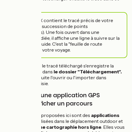
format.
Un fichier .GPX contient le tracé précis de votre
parcours (une succession de points
géographiques). Une fois ouvert dans une
application dédiée, il affiche une ligne à suivre sur la
carte et vous guide. C'est la "feuille de route
numérique" de votre voyage.
Sur smartphone, le tracé téléchargé s'enregistre la
plupart du temps dans
le dossier "Téléchargement".
Vous pouvez ensuite l'ouvrir ou l'importer dans
l'application choisie.
Télécharger une application GPS
vélo pour afficher un parcours
Les applications proposées ici sont des
applications
GPS vélo
spécialisées dans le déplacement outdoor
et
qui proposent
une cartographie hors ligne
. Elles vous