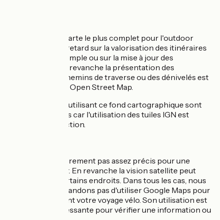
mêmes.
IGN
C'est le fond de carte le plus complet pour l'outdoor
même si il y a un retard sur la valorisation des itinéraires
cyclables par exemple ou sur la mise à jour des
informations. En revanche la présentation des
curiosités, des chemins de traverse ou des dénivelés est
plus clair que sur Open Street Map.
Les applications utilisant ce fond cartographique sont
souvent payantes car l'utilisation des tuiles IGN est
soumise à restriction.
Google Maps
Ce fond n'est clairement pas assez précis pour une
pratique outdoor. En revanche la vision satellite peut
être un plus à certains endroits. Dans tous les cas, nous
ne vous recommandons pas d'utiliser Google Maps pour
vous guider durant votre voyage vélo. Son utilisation est
seulement intéressante pour vérifier une information ou
la vue satellite.