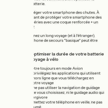
durée de votre batterie.
Prérequis :
Protéger votre smartphone des chutes. À
vélo, il est important de protéger votre smartphone des
chutes et intempéries avec une coque renforcée + un
écran protecteur.
Si vous entreprenez un long voyage (et à l'étranger),
prendre un téléphone de secours "basique" peut être
une solution.
6 règles pour optimiser la durée de votre batterie
durant votre voyage à vélo
Règle n°1 : être toujours en mode Avion
Règle n°2 : privilégiez les applications qui utilisent
des cartes hors ligne que vous téléchargez en
amont de votre voyage
Règle n°3 : ne pas utiliser la navigation de guidage
de l'appli que vous choisissez, ni le guidage audio qui
est très énergivore
Règle n°4 : mettez votre téléphone en veille, ne pas
le laisser allumé