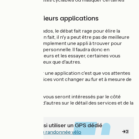
infos.
Essayer plusieurs applications
Chez les afficionados, le débat fait rage pour élire la
meilleure appli. En fait, il n'y a peut être pas de meilleure
appli mais tout simplement une appli à trouver pour
chaque pratique personnelle. Il faudra donc en
télécharger plusieurs et les essayer, certaines vous
conviendront mieux que d'autres.
Ce qui est sûr sur une application c'est que vos attentes
en terme de services vont changer au fur et à mesure de
votre pratique.
Certains d'entre vous seront intéressés par le côté
"performances", d'autres sur le détail des services et de la
cartographie.
Vous pouvez aussi utiliser un GPS dédié
Choisir son GPS de randonnée vélo