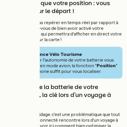
choisie ainsi que votre position : vous
êtes prêt pour le départ !
Pour pouvoir vous repérer en temps réel par rapport à
ce tracé, assurez-vous de bien avoir activé votre
Géolocalisation
qui permettra d'afficher en direct votre
emplacement
sur la carte !
🧭 Conseil France Vélo Tourisme
Pour prolonger l'autonomie de votre batterie vous
pouvez passer en mode avion, la fonction "
Position
"
de votre téléphone suffit pour vous localiser.
La gestion de la batterie de votre
smartphone, la clé lors d'un voyage à
vélo.
En matière de guidage, c'est une problématique que tout
voyageur à vélo connecté rencontre lors d'un voyage à
vélo. Nous allons voir ici comment bien optimiser la