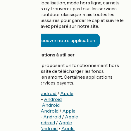
à l'essentiel (géolocalisation, mode hors ligne, carnets
embarqués). Vous n'y trouverez pas tous les services
d'une application outdoor classique, mais toutes les
informations nécessaires pour garder le cap et suivre le
voyage que vous avez préparé sur notre site.
Découvrir notre application
Les autres applications à utiliser
Ces applications proposent un fonctionnement hors
ligne, ce qui nécessite de télécharger les fonds
cartographiques en amont. Certaines applications
proposent des services payants.
Osmand -
Android
/
Apple
Locus Map -
Android
Orux Map -
Android
Iphigénie -
Android
/
Apple
Visorando -
Android
/
Apple
Sitytrail -
Android
/
Apple
Maps.Me -
Android
/
Apple