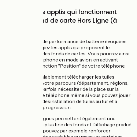
Privilégiez les applis qui fonctionnent
avec des fond de carte Hors Ligne (à
télécharger)
Pour les raisons de performance de batterie évoquées
plus haut, privilégiez les applis qui proposent le
téléchargement des fonds de cartes. Vous pourrez ainsi
utiliser votre téléphone en mode avion, en activant
uniquement la fonction "Position" de votre téléphone.
Vous devrez préalablement télécharger les tuiles
concernées par votre parcours (département, régions,
pays). Cela peut parfois nécessiter de la place sur la
mémoire de votre téléphone même si vous pouvez jouer
sur l'installation/désinstallation de tuiles au fur et à
mesure de votre progression.
Les cartes hors lignes permettent également une
personnalisation plus fine des fonds et l'affichage gradué
des détails. Vous pouvez par exemple renforcer
l'affichage des pistes cyclables ou masquer certaines