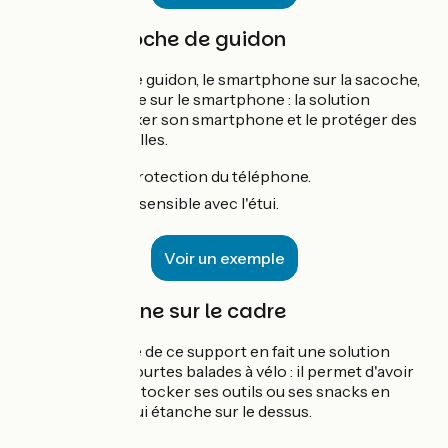
Etui sur sacoche de guidon
La sacoche sur le guidon, le smartphone sur la sacoche,
le GPS en marche sur le smartphone : la solution
adéquate pour fixer son smartphone et le protéger des
averses potentielles.
👍 :
étanchéité, protection du téléphone.
👎 :
tactile moins sensible avec l'étui.
Voir un exemple
Le smartphone sur le cadre
L'aspect pratique de ce support en fait une solution
idéale pour les courtes balades à vélo : il permet d'avoir
un espace pour stocker ses outils ou ses snacks en
proposant un étui étanche sur le dessus.
👍 :
double usage.