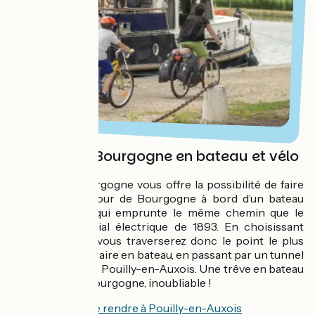
Le canal de Bourgogne en bateau et vélo
Le canal de Bourgogne vous offre la possibilité de faire
une partie du Tour de Bourgogne à bord d’un bateau
électro-solaire qui emprunte le même chemin que le
remorqueur fluvial électrique de 1893. En choisissant
l’option fluviale, vous traverserez donc le point le plus
haut de cet itinéraire en bateau, en passant par un tunnel
sous la colline de Pouilly-en-Auxois. Une trêve en bateau
sur le canal de Bourgogne, inoubliable !
Voir comment se rendre à Pouilly-en-Auxois