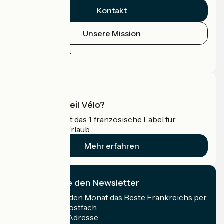
Kontakt
Unsere Mission
Pressebereich
Profi-Bereich
Was ist Accueil Vélo?
Accueil Vélo ist das 1. französische Label für
Radfahrer im Urlaub.
Mehr erfahren
Ich abonniere den Newsletter
Erhalten Sie jeden Monat das Beste Frankreichs per
Rad in Ihrem Postfach.
Meine E-Mail-Adresse