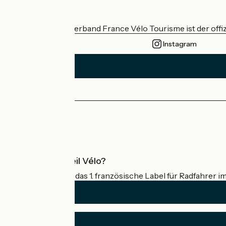
Wer sind wir?
Der nationale Verband France Vélo Tourisme ist der offiz
Instagram
Pressebereich
Profi-Bereich
Was ist Accueil Vélo?
Accueil Vélo ist das 1. französische Label für Radfahrer i