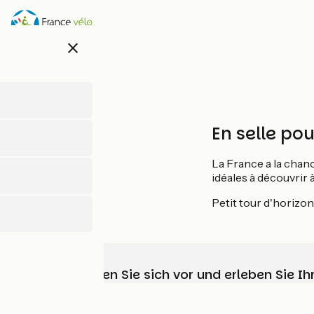
Direkt
zum
Inhalt
close
En selle pou
La France a la chanc
idéales à découvrir à
Petit tour d'horizon
Wählen, bereiten Sie sich vor und erleben Sie 