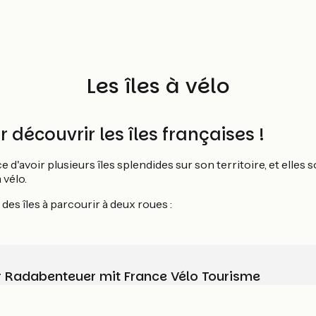
Les îles à vélo
r découvrir les îles françaises !
e d'avoir plusieurs îles splendides sur son territoire, et elles
 vélo.
 des îles à parcourir à deux roues :
Ihr Radabenteuer mit France Vélo Tourisme