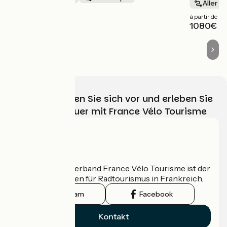
Aller s
à partir de
à partir de
985€
1080€
Wählen, bereiten Sie sich vor und erleben Sie
Ihr Radabenteuer mit France Vélo Tourisme
Wer sind wir?
Der nationale Verband France Vélo Tourisme ist der
offizielle Leitfaden für Radtourismus in Frankreich.
Instagram
Facebook
Kontakt