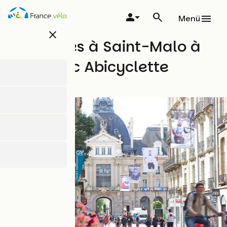
Direkt
zum
Menü
Inhalt
close
De Rennes à Saint-Malo à
vélo avec Abicyclette
Voyages