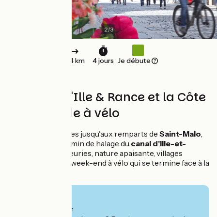
2
/
3
154 km
4 jours
Je débute
Le Canal d'Ille & Rance et la Côte
d'Emeraude à vélo
Du cœur de Rennes jusqu'aux remparts de
Saint-Malo
,
pédalez sur le chemin de halage du
canal d'Ille-et-
Rance
: écluses fleuries, nature apaisante, villages
bretons… un long week-end à vélo qui se termine face à la
mer.
Ab
530€
pro Person