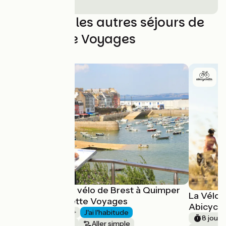
Découvrez les autres séjours de
Abicyclette Voyages
La Bretagne à vélo de Brest à Quimper
La Vélo
avec Abicyclette Voyages
Abicycl
1 semaine et +
J'ai l'habitude
8 jours
Bords de mer
Aller simple