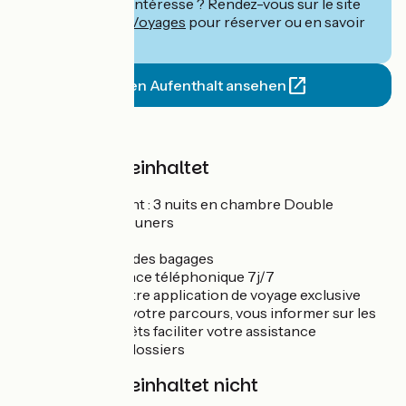
Ce séjour vous intéresse ? Rendez-vous sur le site
de
Abicyclette Voyages
pour réserver ou en savoir
plus.
Diesen Aufenthalt ansehen
Preis
Der Preis beinhaltet
Hébergement : 3 nuits en chambre Double
3 petits-déjeuners
1 dîner
Le transfert des bagages
Une assistance téléphonique 7j/7
L'accès à notre application de voyage exclusive
pour suivre votre parcours, vous informer sur les
sites d'intérêts faciliter votre assistance
Les frais de dossiers
Der Preis beinhaltet nicht