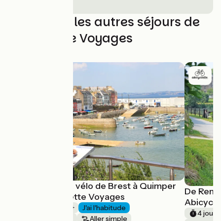
Découvrez les autres séjours de
Abicyclette Voyages
La Bretagne à vélo de Brest à Quimper
De Renne
avec Abicyclette Voyages
Abicycl
1 semaine et +
J'ai l'habitude
4 jours
Bords de mer
Aller simple