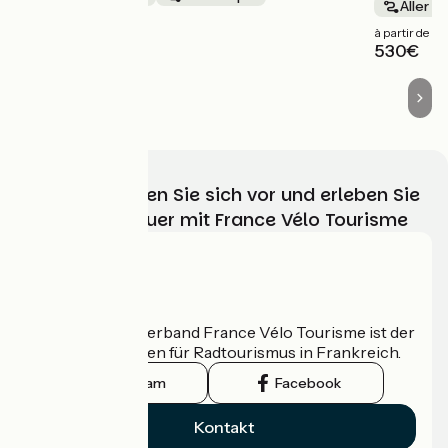
Aller s
à partir de
à partir de
985€
530€
Wählen, bereiten Sie sich vor und erleben Sie
Ihr Radabenteuer mit France Vélo Tourisme
Wer sind wir?
Der nationale Verband France Vélo Tourisme ist der
offizielle Leitfaden für Radtourismus in Frankreich.
Instagram
Facebook
Kontakt