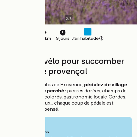
2
/
3
248 km
9 jours
J'ai l'habitude
9 jours de vélo pour succomber
au charme provençal
Sur les petites routes de Provence,
pédalez de village
perché en village perché
: pierres dorées, champs de
lavande, marchés colorés, gastronomie locale. Gordes,
Roussillon, Les Baux… chaque coup de pédale est
largement récompensé.
Ab
1210€
pro Person