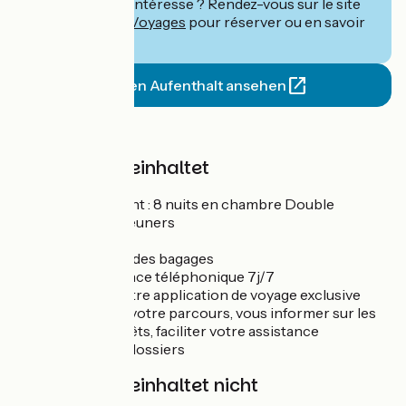
Ce séjour vous intéresse ? Rendez-vous sur le site
de
Abicyclette Voyages
pour réserver ou en savoir
plus.
Diesen Aufenthalt ansehen
Preis
Der Preis beinhaltet
Hébergement : 8 nuits en chambre Double
8 petits-déjeuners
1 dîner
Le transfert des bagages
Une assistance téléphonique 7j/7
L'accès à notre application de voyage exclusive
pour suivre votre parcours, vous informer sur les
sites d'intérêts, faciliter votre assistance
Les frais de dossiers
Der Preis beinhaltet nicht