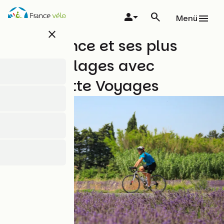
Direkt
zum
Menü
Inhalt
close
La Provence et ses plus
beaux villages avec
Abicyclette Voyages