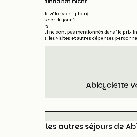
Der Preis beinhaltet nicht
La location de vélo (voir option)
Le petit déjeuner du jour 1
Les déjeuners
Les dîners qui ne sont pas mentionnés dans "le prix in
Les boissons, les visites et autres dépenses personne
Abicyclette 
Découvrez les autres séjours de Ab