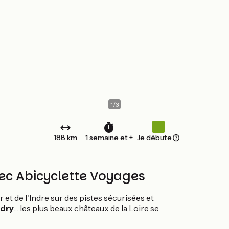
1
/
3
188 km
1 semaine et +
Je débute
avec Abicyclette Voyages
er et de l'Indre sur des pistes sécurisées et
ndry
… les plus beaux châteaux de la Loire se