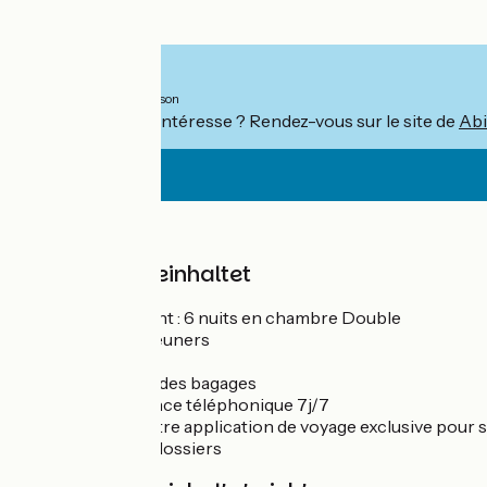
Ab
1440€
pro Person
Ce séjour vous intéresse ? Rendez-vous sur le site de
Abi
Preis
Der Preis beinhaltet
Hébergement : 6 nuits en chambre Double
6 petits-déjeuners
1 dîner
Le transfert des bagages
Une assistance téléphonique 7j/7
L'accès à notre application de voyage exclusive pour su
Les frais de dossiers