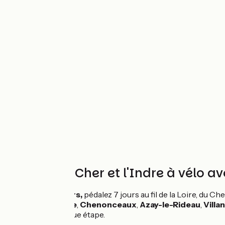
La Loire, le Cher et l'Indre à vélo 
Au départ de
Tours,
pédalez 7 jours au fil de la Loire, du Ch
balisées.
Amboise
,
Chenonceaux
,
Azay-le-Rideau
,
Villa
succèdent à chaque étape.