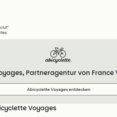
clut"
lles
Voyages, Partneragentur von France 
Abicyclette Voyages entdecken
icyclette Voyages