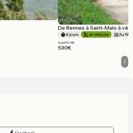
De Rennes à Saint-Malo à vél
4 jours
Je débute
Au fil d
à partir de
530€
Facebook