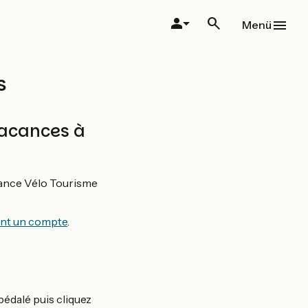
Menü
s
acances à
rance Vélo Tourisme
nt un compte
.
 pédalé puis cliquez