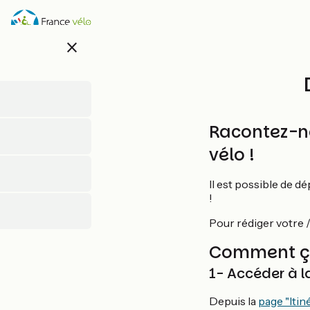
Direkt
zum
Inhalt
close
Racontez-n
vélo !
Il est possible de d
!
Pour rédiger votre /
Comment ça
1- Accéder à l
Depuis la
page "Itin