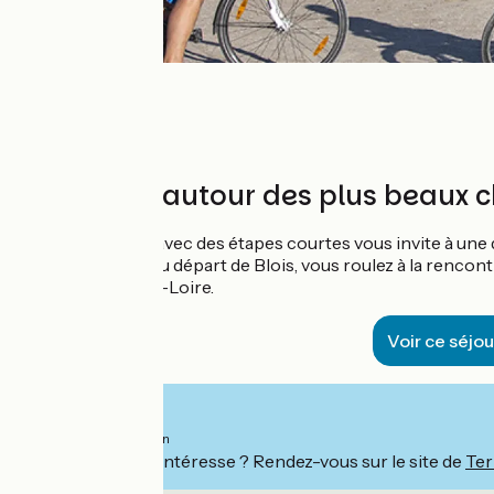
1 semaine autour des plus beaux 
Ce séjour famille avec des étapes courtes vous invite à un
Loire. En boucle au départ de Blois, vous roulez à la renc
de Chaumont-sur-Loire.
Voir ce séjou
Ab
790€
pro Person
Ce séjour vous intéresse ? Rendez-vous sur le site de
Ter