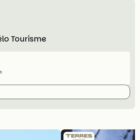
élo Tourisme
e.