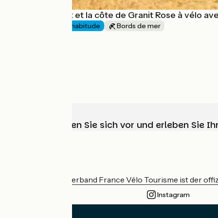
L'île de Bréhat et la côte de Granit Rose à vélo a
6 jours
J'ai l'habitude
Bords de mer
à partir de
690€
Wählen, bereiten Sie sich vor und erleben Sie 
Wer sind wir?
Der nationale Verband France Vélo Tourisme ist der offiz
Instagram