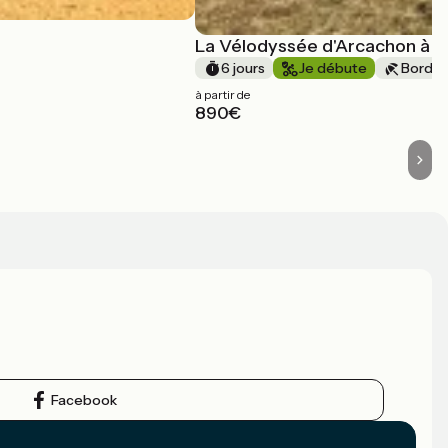
La Vélodyssée d'Arcachon à Bi
6 jours
Je débute
Bords 
à partir de
890€
Facebook