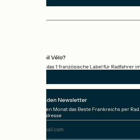
Pressebereich
Profi-Bereich
Was ist Accueil Vélo?
Accueil Vélo ist das 1. französische Label für Radfahrer i
Ich abonniere den Newsletter
Erhalten Sie jeden Monat das Beste Frankreichs per Rad 
Meine E-Mail-Adresse
Meine
E-
Mail-