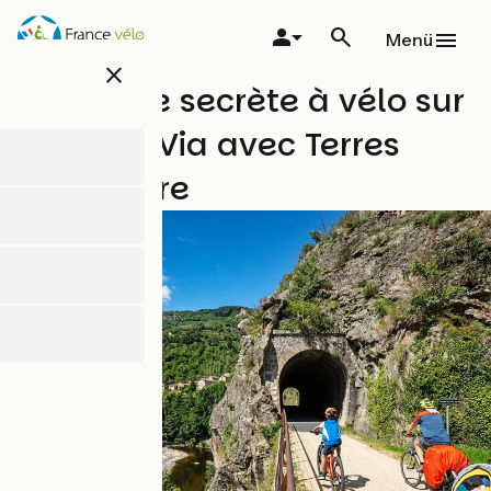
Direkt
zum
Menü
Inhalt
close
L'Ardèche secrète à vélo sur
la Dolce Via avec Terres
d'Aventure