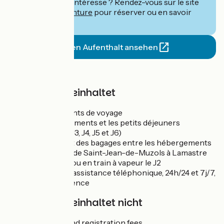
Ce séjour vous intéresse ? Rendez-vous sur le site
de
Terres d'Aventure
pour réserver ou en savoir
plus.
Diesen Aufenthalt ansehen
Preis
Der Preis beinhaltet
Les documents de voyage
Les hébergements et les petits déjeuners
5 dîners (J1, J3, J4, J5 et J6)
Le transport des bagages entre les hébergements
Le transfert de Saint-Jean-de-Muzols à Lamastre
en véhicule ou en train à vapeur le J2
Le service d’assistance téléphonique, 24h/24 et 7j/7,
en cas d’urgence
Der Preis beinhaltet nicht
Insurance and registration fees