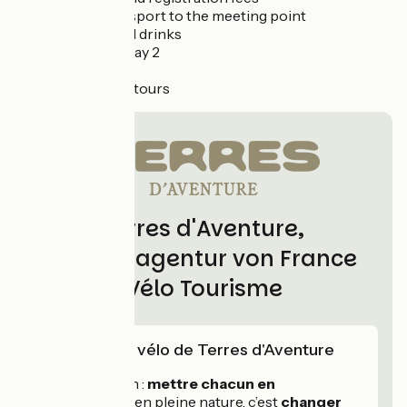
Return transport to the meeting point
Lunches and drinks
Dinner on Day 2
Bicycle hire
Sightseeing tours
Terres d'Aventure,
Partneragentur von France
Vélo Tourisme
L'expertise vélo de Terres d'Aventure
Notre mission :
mettre chacun en
mouvement
en pleine nature, c’est
changer