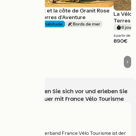
L'île de Bréhat et la côte de Granit Rose
La Vélod
à vélo avec Terres d'Aventure
Terres d
6 jours
J'ai l'habitude
Bords de mer
6 jours
à partir de
à partir de
690€
890€
Wählen, bereiten Sie sich vor und erleben Sie
Ihr Radabenteuer mit France Vélo Tourisme
Wer sind wir?
Der nationale Verband France Vélo Tourisme ist der