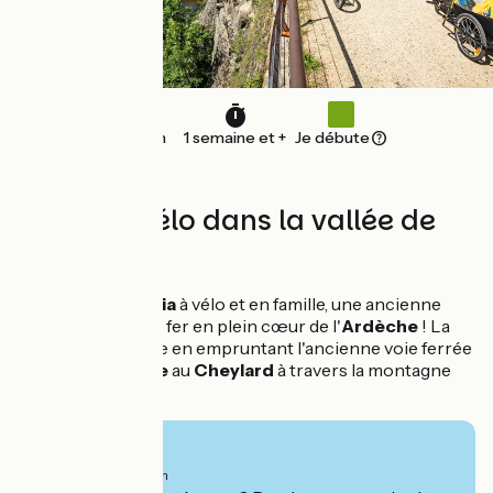
120 km
1 semaine et +
Je débute
7 jours à vélo dans la vallée de
l'Eyrieux
À vous la
Dolce Via
à vélo et en famille, une ancienne
voie de chemin de fer en plein cœur de l'
Ardèche
! La
randonnée débute en empruntant l'ancienne voie ferrée
qui relie
Lamastre
au
Cheylard
à travers la montagne
ardéchoise.
Ab
650€
pro Person