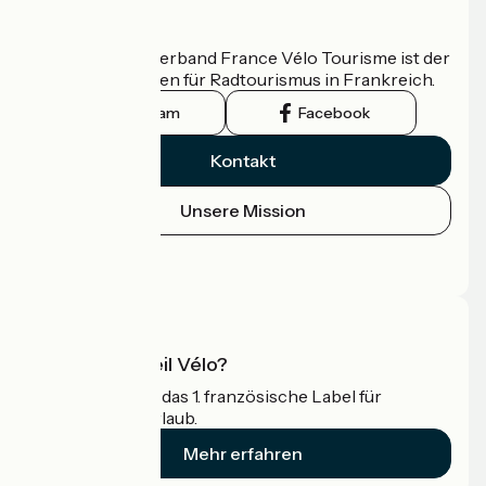
Wer sind wir?
Der nationale Verband France Vélo Tourisme ist der
offizielle Leitfaden für Radtourismus in Frankreich.
Instagram
Facebook
Kontakt
Unsere Mission
Pressebereich
Profi-Bereich
Was ist Accueil Vélo?
Accueil Vélo ist das 1. französische Label für
Radfahrer im Urlaub.
Mehr erfahren