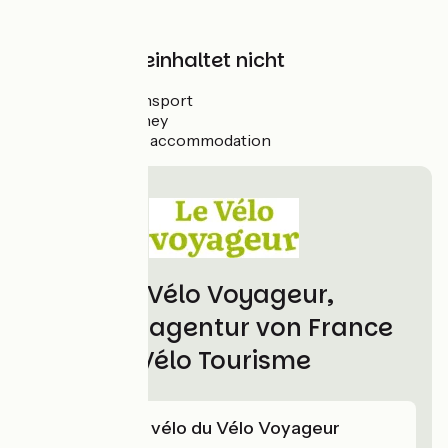
Application
Assistance
Der Preis beinhaltet nicht
Luggage transport
Return journey
Extra night’s accommodation
Le Vélo Voyageur,
Partneragentur von France
Vélo Tourisme
L'expertise vélo du Vélo Voyageur