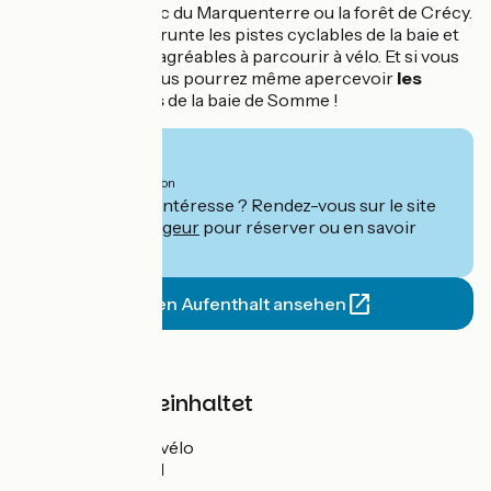
passant par le parc du Marquenterre ou la forêt de Crécy.
Votre circuit emprunte les pistes cyclables de la baie et
de petites routes agréables à parcourir à vélo. Et si vous
êtes chanceux, vous pourrez même apercevoir
les
fameux phoques
de la baie de Somme !
Ab
1190€
pro Person
Ce séjour vous intéresse ? Rendez-vous sur le site
de
Le Vélo Voyageur
pour réserver ou en savoir
plus.
Diesen Aufenthalt ansehen
Preis
Der Preis beinhaltet
Location de vélo
Nuits d'hôtel