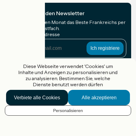
Ich abonniere den Newsletter
Erhalten Sie jeden Monat das Beste Frankreichs per
Rad in Ihrem Postfach.
Meine E-Mail-Adresse
Meine
E-
Mail-
Anmeldebedingungen
Adresse
Diese Webseite verwendet 'Cookies' um
Inhalte und Anzeigen zu personalisieren und
Gefördert im Rahmen von Destination France
zu analysieren. Bestimmen Sie, welche
Dienste benutzt werden dürfen
Verbiete alle Cookies
Alle akzeptieren
Accueil Vélo Pro
Kontakt
Personalisieren
Rechtliche Informationen
DE
Kontakt
Privacy policy
Réalisation :
StudioJuillet
et
France Vélo Tourisme