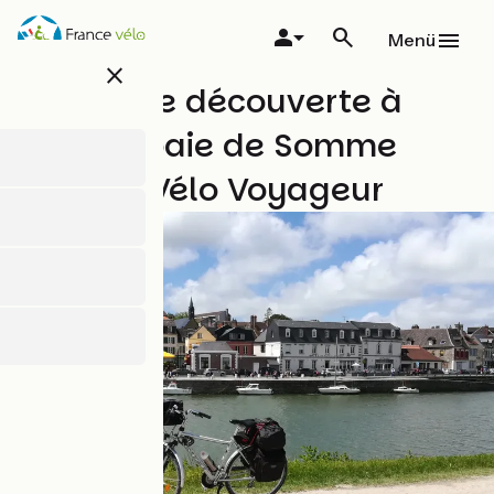
Direkt
zum
Menü
Inhalt
close
4 jours de découverte à
vélo en baie de Somme
avec Le Vélo Voyageur