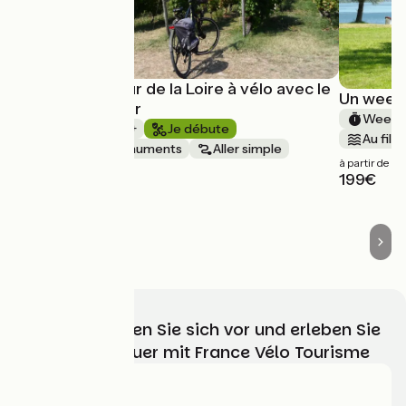
Coup de coeur de la Loire à vélo avec le
Un week-
Vélo Voyageur
Week-E
1 semaine et +
Je débute
Au fil d
Châteaux & Monuments
Aller simple
à partir de
à partir de
199€
2050€
Wählen, bereiten Sie sich vor und erleben Sie
Ihr Radabenteuer mit France Vélo Tourisme