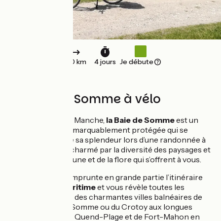
150 km
4 jours
Je débute
La baie de Somme à vélo
Sur les côtes de la Manche,
la Baie de Somme
est un
écrin de nature remarquablement protégée qui se
dévoile dans toute sa splendeur lors d’une randonnée à
vélo ! Vous serez charmé par la diversité des paysages et
la richesse de la faune et de la flore qui s’offrent à vous.
Ce séjour à vélo emprunte en grande partie l’itinéraire
vélo de
la Vélomaritime
et vous révèle toutes les
facettes de la baie, des charmantes villes balnéaires de
Saint-Valéry-sur-Somme ou du Crotoy aux longues
plages de sable de Quend-Plage et de Fort-Mahon en