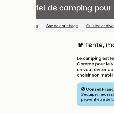
Le matériel de camping pour 
Tente
Matelas
Sac de couchage
Cuisine et dive
🏕️ Tente, m
Le camping est le
Comme pour le vé
on veut éviter de 
choisir son matér
🧭 Conseil Fran
S'équiper nécessi
peuvent être de b