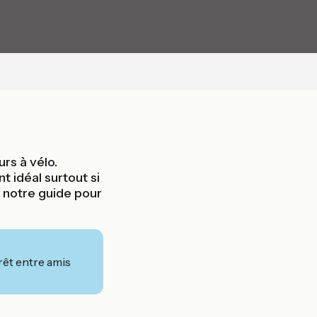
rs à vélo.
 idéal surtout si
i notre guide pour
rêt entre amis