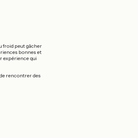
u froid peut gâcher
périences bonnes et
ur expérience qui
e de rencontrer des