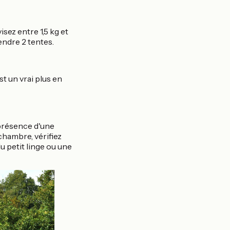
sez entre 1,5 kg et
endre 2 tentes.
t un vrai plus en
 présence d'une
chambre, vérifiez
 petit linge ou une