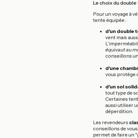
Le choix du double 
Pour un voyage à vé
tente équipée :
d'un double t
vent mais aussi
L'imperméabili
équivaut au 
conseillons 
d'une chambr
vous protège d
d'un sol solid
tout type de so
Certaines tent
aussi utiliser 
déperdition.
Les revendeurs
cla
conseillons de vous 
permet de faire un 