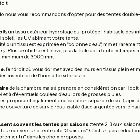
toit
lo nous vous recommandons d'opter pour des tentes double-to
oit,
un tissu extérieur hydrofuge qui protège l’habitacle des in
 soleil, les UV abîment votre tente.
té d'un tissu est exprimée en "colonne d’eau", mm et raremen
mm)
. Plus ce chiffre est élevé, plus la toile de la tente est imp
un minimum de 3000 mm.
e,
l’endroit où vous dormez avec des murs en tissus plein et m
es insecte et de l’humidité extérieure.
aire
de la chambre mais à prendre en considération car il doit 
l et à d'éventuels coulées d'eau lors de grosses pluies.
es proposent également une isolation séparée du sol (tapis d
une couverture de survie réutilisable (face argentée vers le haut
ssent souvent les tentes par saisons
(tente 2, 3 ou 4 saison
tourner vers une tente dite "3 saisons". C'est un peu réducteu
"premier tri" dans les choix proposés.