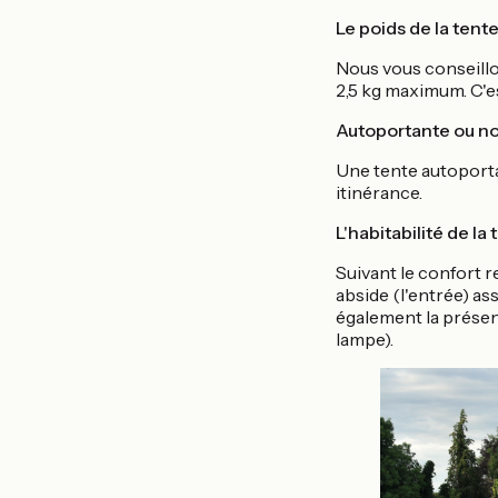
Le poids de la tent
Nous vous conseillo
2,5 kg maximum. C'es
Autoportante ou n
Une tente autoportan
itinérance.
L'habitabilité de la
Suivant le confort r
abside (l'entrée) as
également la présen
lampe).