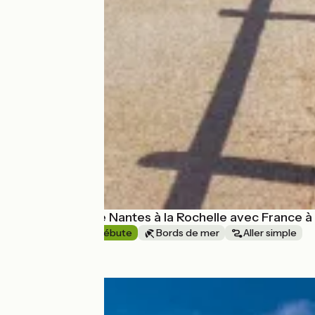
Vélodyssée | De Nantes à la Rochelle avec France à
8 jours
Je débute
Bords de mer
Aller simple
à partir de
1199€