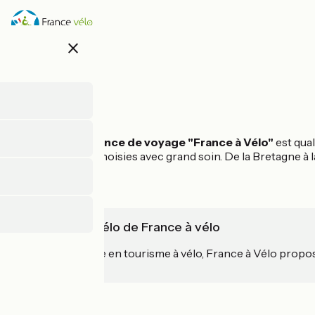
Direkt
zum
Inhalt
close
L'équipe de
l'agence de voyage "France à Vélo"
est qual
étapes choisies avec grand soin. De la Bretagne à 
L'expertise vélo de France à vélo
Agence experte en tourisme à vélo, France à Vélo prop