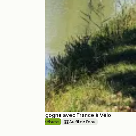
Le Tour de Bourgogne avec France à Vélo
10 jours
Je débute
Au fil de l'eau
à partir de
1670€