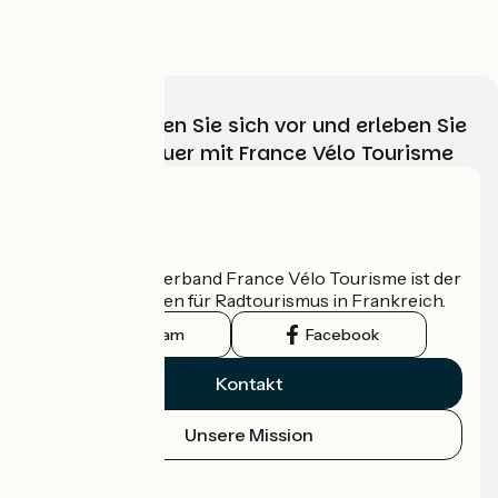
à partir de
559€
Wählen, bereiten Sie sich vor und erleben Sie
Ihr Radabenteuer mit France Vélo Tourisme
Wer sind wir?
Der nationale Verband France Vélo Tourisme ist der
offizielle Leitfaden für Radtourismus in Frankreich.
Instagram
Facebook
Kontakt
Unsere Mission
Pressebereich
Profi-Bereich