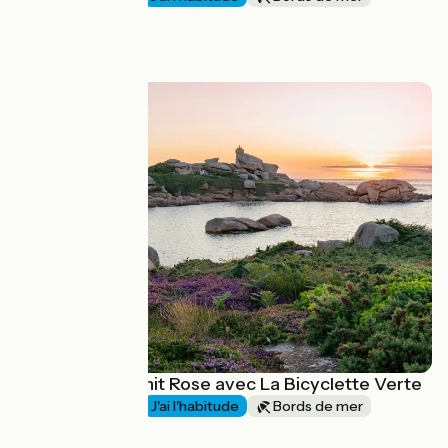
Aller simple
à partir de
879€
La Côte de Granit Rose avec La Bicyclette Verte
1 semaine et +
J'ai l'habitude
Bords de mer
Aller simple