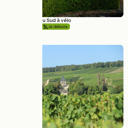
La Bourgogne du Sud à vélo
1 semaine et +
Je débute
à partir de
919€