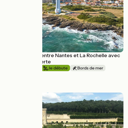
La Vélodyssée entre Nantes et La Rochelle avec
La Bicyclette Verte
1 semaine et +
Je débute
Bords de mer
Aller simple
à partir de
1049€