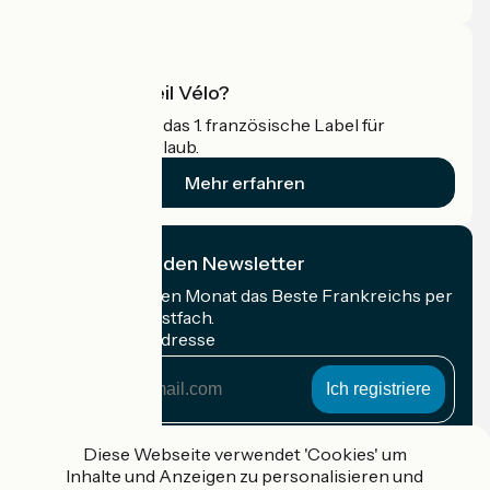
Was ist Accueil Vélo?
Accueil Vélo ist das 1. französische Label für
Radfahrer im Urlaub.
Mehr erfahren
Ich abonniere den Newsletter
Erhalten Sie jeden Monat das Beste Frankreichs per
Rad in Ihrem Postfach.
Meine E-Mail-Adresse
Meine
E-
Mail-
Anmeldebedingungen
Adresse
Diese Webseite verwendet 'Cookies' um
Inhalte und Anzeigen zu personalisieren und
Gefördert im Rahmen von Destination France