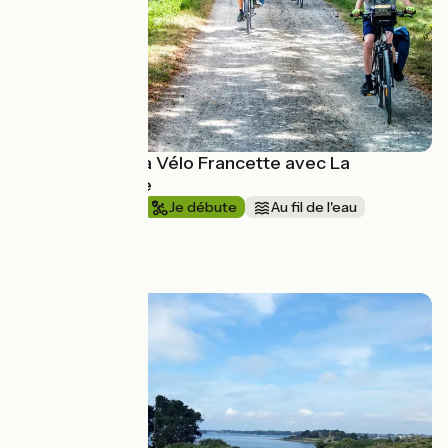
Vacances sur La Vélo Francette avec La
Bicyclette verte
1 semaine et +
Je débute
Au fil de l'eau
Aller simple
à partir de
759€