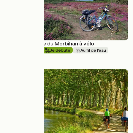
Le Tour du Golfe du Morbihan à vélo
1 semaine et +
Je débute
Au fil de l'eau
à partir de
549€