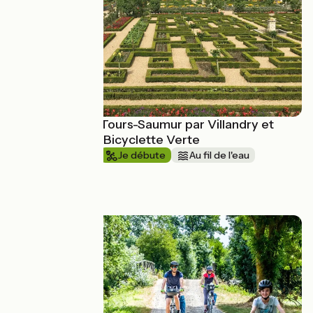
La Loire à vélo, Tours-Saumur par Villandry et
Chinon avec La Bicyclette Verte
1 semaine et +
Je débute
Au fil de l'eau
Aller simple
à partir de
499€