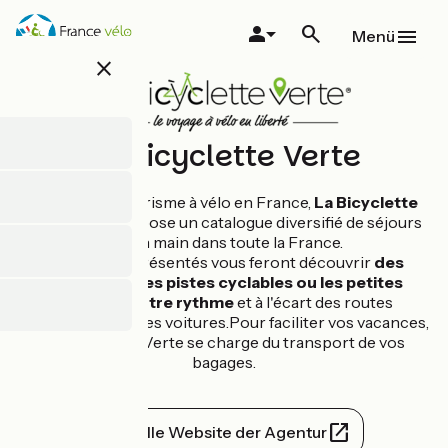
Direkt
zum
Menü
Inhalt
close
La Bicyclette Verte
Pionnier du tourisme à vélo en France,
La Bicyclette
Verte
vous propose un catalogue diversifié de séjours
clé en main dans toute la France.
Les séjours présentés vous feront découvrir
des
régions sur les pistes cyclables ou les petites
routes, à votre rythme
et à l'écart des routes
fréquentées par les voitures.Pour faciliter vos vacances,
La Bicyclette Verte se charge du transport de vos
bagages.
Offizielle Website der Agentur