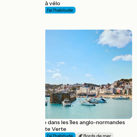
La Champagne à vélo
1 semaine et +
J'ai l'habitude
à partir de
1019€
Vacances à vélo dans les îles anglo-normandes
avec la Bicyclette Verte
1 semaine et +
J'ai l'habitude
Bords de mer