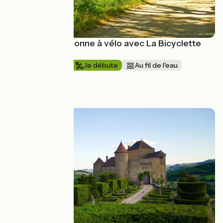
Le Canal de Garonne à vélo avec La Bicyclette
Verte
1 semaine et +
Je débute
Au fil de l'eau
Aller simple
à partir de
999€