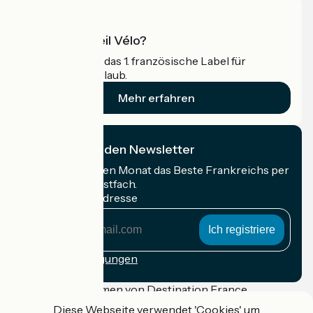
Was ist Accueil Vélo?
Accueil Vélo ist das 1. französische Label für
Radfahrer im Urlaub.
Mehr erfahren
Ich abonniere den Newsletter
Erhalten Sie jeden Monat das Beste Frankreichs per
Rad in Ihrem Postfach.
Meine E-Mail-Adresse
Meine
E-
Mail-
Anmeldebedingungen
Adresse
Gefördert im Rahmen von Destination France
Diese Webseite verwendet 'Cookies' um