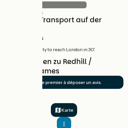
31km
(69%) Glatt
Züge und Transport auf der
Route
Train stations
High station density to reach London in 30'.
Bewertungen zu Redhill /
LondonThames
Soyez le premier à déposer un avis.
Karte