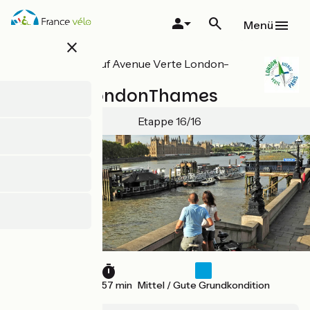
Direkt
zum
Menü
Inhalt
close
Alle Etappen auf Avenue Verte London-
Paris
Redhill / LondonThames
Etappe 16/16
44 km
2 h 57 min
Mittel / Gute Grundkondition