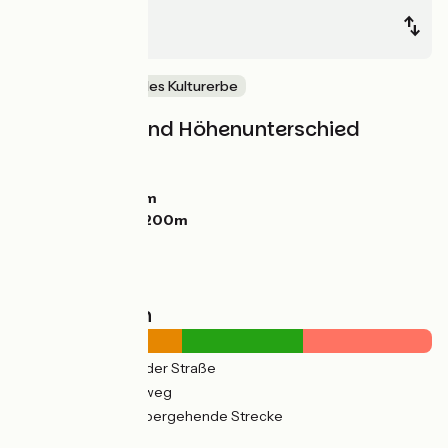
Redhill
London
Natur & regionales Kulturerbe
Steigungen und Höhenunterschied
Anstiege:
185m
Abstiege:
265m
Tiefster Punkt:
2m
Höchster Punkt:
200m
Straßentypen
18km
(40%) Auf der Straße
13km
(29%) Radweg
14km
(31%) Vorübergehende Strecke
Belag